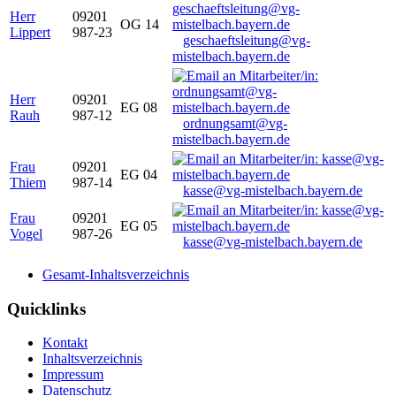
Herr
09201
OG 14
Lippert
987-23
geschaeftsleitung@vg-
mistelbach.bayern.de
Herr
09201
EG 08
Rauh
987-12
ordnungsamt@vg-
mistelbach.bayern.de
Frau
09201
EG 04
Thiem
987-14
kasse@vg-mistelbach.bayern.de
Frau
09201
EG 05
Vogel
987-26
kasse@vg-mistelbach.bayern.de
Gesamt-Inhaltsverzeichnis
Quicklinks
Kontakt
Inhaltsverzeichnis
Impressum
Datenschutz