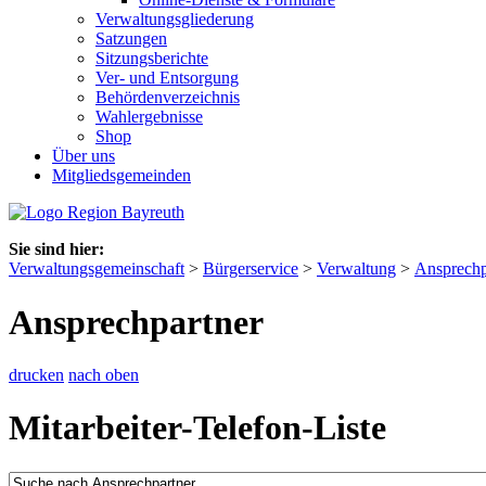
Verwaltungsgliederung
Satzungen
Sitzungsberichte
Ver- und Entsorgung
Behördenverzeichnis
Wahlergebnisse
Shop
Über uns
Mitgliedsgemeinden
Sie sind hier:
Verwaltungsgemeinschaft
>
Bürgerservice
>
Verwaltung
>
Ansprechp
Ansprechpartner
drucken
nach oben
Mitarbeiter-Telefon-Liste