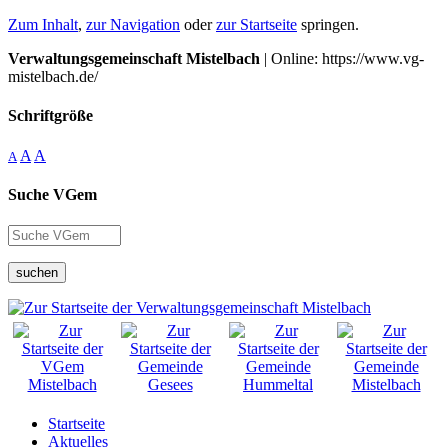
Zum Inhalt
,
zur Navigation
oder
zur Startseite
springen.
Verwaltungsgemeinschaft Mistelbach
| Online: https://www.vg-
mistelbach.de/
Schriftgröße
A
A
A
Suche VGem
suchen
Startseite
Aktuelles