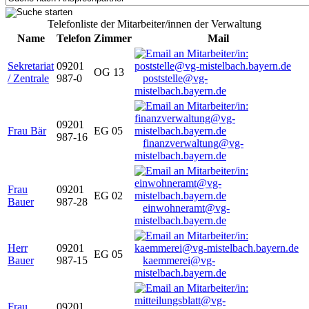
Telefonliste der Mitarbeiter/innen der Verwaltung
Name
Telefon
Zimmer
Mail
Sekretariat
09201
OG 13
/ Zentrale
987-0
poststelle@vg-
mistelbach.bayern.de
09201
Frau Bär
EG 05
987-16
finanzverwaltung@vg-
mistelbach.bayern.de
Frau
09201
EG 02
Bauer
987-28
einwohneramt@vg-
mistelbach.bayern.de
Herr
09201
EG 05
Bauer
987-15
kaemmerei@vg-
mistelbach.bayern.de
Frau
09201