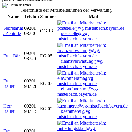
Telefonliste der Mitarbeiter/innen der Verwaltung
Name
Telefon
Zimmer
Mail
Sekretariat
09201
OG 13
/ Zentrale
987-0
poststelle@vg-
mistelbach.bayern.de
09201
Frau Bär
EG 05
987-16
finanzverwaltung@vg-
mistelbach.bayern.de
Frau
09201
EG 02
Bauer
987-28
einwohneramt@vg-
mistelbach.bayern.de
Herr
09201
EG 05
Bauer
987-15
kaemmerei@vg-
mistelbach.bayern.de
Frau
09201