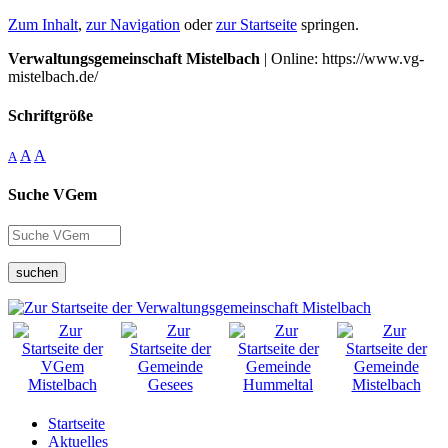
Zum Inhalt
,
zur Navigation
oder
zur Startseite
springen.
Verwaltungsgemeinschaft Mistelbach
| Online: https://www.vg-
mistelbach.de/
Schriftgröße
A
A
A
Suche VGem
suchen
Startseite
Aktuelles