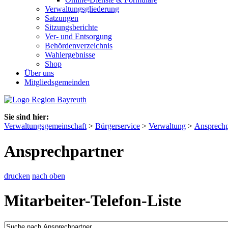
Verwaltungsgliederung
Satzungen
Sitzungsberichte
Ver- und Entsorgung
Behördenverzeichnis
Wahlergebnisse
Shop
Über uns
Mitgliedsgemeinden
Sie sind hier:
Verwaltungsgemeinschaft
>
Bürgerservice
>
Verwaltung
>
Ansprechp
Ansprechpartner
drucken
nach oben
Mitarbeiter-Telefon-Liste