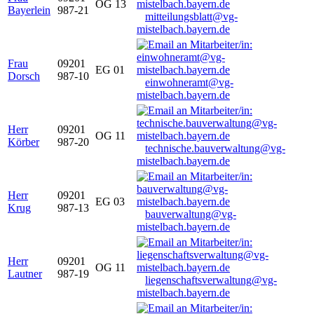
OG 13
Bayerlein
987-21
mitteilungsblatt@vg-
mistelbach.bayern.de
Frau
09201
EG 01
Dorsch
987-10
einwohneramt@vg-
mistelbach.bayern.de
Herr
09201
OG 11
Körber
987-20
technische.bauverwaltung@vg-
mistelbach.bayern.de
Herr
09201
EG 03
Krug
987-13
bauverwaltung@vg-
mistelbach.bayern.de
Herr
09201
OG 11
Lautner
987-19
liegenschaftsverwaltung@vg-
mistelbach.bayern.de