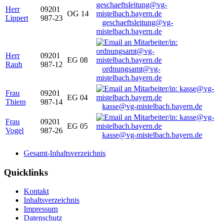
Herr
09201
OG 14
Lippert
987-23
geschaeftsleitung@vg-
mistelbach.bayern.de
Herr
09201
EG 08
Rauh
987-12
ordnungsamt@vg-
mistelbach.bayern.de
Frau
09201
EG 04
Thiem
987-14
kasse@vg-mistelbach.bayern.de
Frau
09201
EG 05
Vogel
987-26
kasse@vg-mistelbach.bayern.de
Gesamt-Inhaltsverzeichnis
Quicklinks
Kontakt
Inhaltsverzeichnis
Impressum
Datenschutz