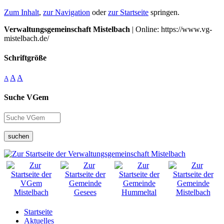
Zum Inhalt
,
zur Navigation
oder
zur Startseite
springen.
Verwaltungsgemeinschaft Mistelbach
| Online: https://www.vg-
mistelbach.de/
Schriftgröße
A
A
A
Suche VGem
suchen
Startseite
Aktuelles