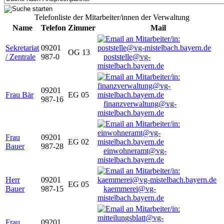
Telefonliste der Mitarbeiter/innen der Verwaltung
Name
Telefon
Zimmer
Mail
Sekretariat
09201
OG 13
/ Zentrale
987-0
poststelle@vg-
mistelbach.bayern.de
09201
Frau Bär
EG 05
987-16
finanzverwaltung@vg-
mistelbach.bayern.de
Frau
09201
EG 02
Bauer
987-28
einwohneramt@vg-
mistelbach.bayern.de
Herr
09201
EG 05
Bauer
987-15
kaemmerei@vg-
mistelbach.bayern.de
Frau
09201