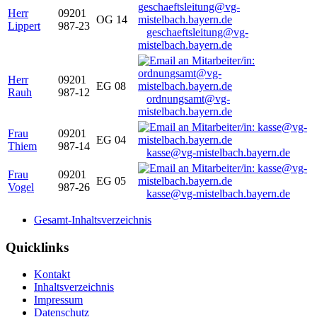
Herr
09201
OG 14
Lippert
987-23
geschaeftsleitung@vg-
mistelbach.bayern.de
Herr
09201
EG 08
Rauh
987-12
ordnungsamt@vg-
mistelbach.bayern.de
Frau
09201
EG 04
Thiem
987-14
kasse@vg-mistelbach.bayern.de
Frau
09201
EG 05
Vogel
987-26
kasse@vg-mistelbach.bayern.de
Gesamt-Inhaltsverzeichnis
Quicklinks
Kontakt
Inhaltsverzeichnis
Impressum
Datenschutz