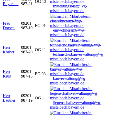
OG 13
Bayerlein
987-21
mitteilungsblatt@vg-
mistelbach.bayern.de
Frau
09201
EG 01
Dorsch
987-10
einwohneramt@vg-
mistelbach.bayern.de
Herr
09201
OG 11
Körber
987-20
technische.bauverwaltung@vg-
mistelbach.bayern.de
Herr
09201
EG 03
Krug
987-13
bauverwaltung@vg-
mistelbach.bayern.de
Herr
09201
OG 11
Lautner
987-19
liegenschaftsverwaltung@vg-
mistelbach.bayern.de