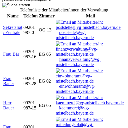
Telefonliste der Mitarbeiter/innen der Verwaltung
Name
Telefon
Zimmer
Mail
Sekretariat
09201
OG 13
/ Zentrale
987-0
poststelle@vg-
mistelbach.bayern.de
09201
Frau Bär
EG 05
987-16
finanzverwaltung@vg-
mistelbach.bayern.de
Frau
09201
EG 02
Bauer
987-28
einwohneramt@vg-
mistelbach.bayern.de
Herr
09201
EG 05
Bauer
987-15
kaemmerei@vg-
mistelbach.bayern.de
Frau
09201