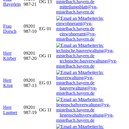
OG 13
Bayerlein
987-21
mitteilungsblatt@vg-
mistelbach.bayern.de
Frau
09201
EG 01
Dorsch
987-10
einwohneramt@vg-
mistelbach.bayern.de
Herr
09201
OG 11
Körber
987-20
technische.bauverwaltung@vg-
mistelbach.bayern.de
Herr
09201
EG 03
Krug
987-13
bauverwaltung@vg-
mistelbach.bayern.de
Herr
09201
OG 11
Lautner
987-19
liegenschaftsverwaltung@vg-
mistelbach.bayern.de