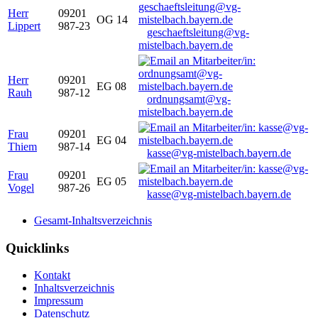
Herr
09201
OG 14
Lippert
987-23
geschaeftsleitung@vg-
mistelbach.bayern.de
Herr
09201
EG 08
Rauh
987-12
ordnungsamt@vg-
mistelbach.bayern.de
Frau
09201
EG 04
Thiem
987-14
kasse@vg-mistelbach.bayern.de
Frau
09201
EG 05
Vogel
987-26
kasse@vg-mistelbach.bayern.de
Gesamt-Inhaltsverzeichnis
Quicklinks
Kontakt
Inhaltsverzeichnis
Impressum
Datenschutz