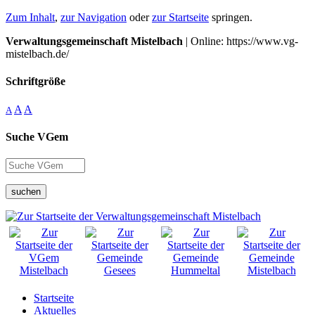
Zum Inhalt
,
zur Navigation
oder
zur Startseite
springen.
Verwaltungsgemeinschaft Mistelbach
| Online: https://www.vg-
mistelbach.de/
Schriftgröße
A
A
A
Suche VGem
suchen
Startseite
Aktuelles