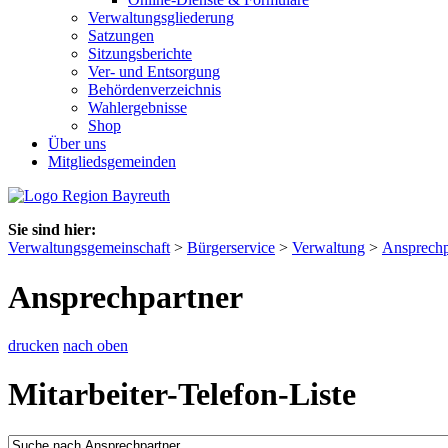
Verwaltungsgliederung
Satzungen
Sitzungsberichte
Ver- und Entsorgung
Behördenverzeichnis
Wahlergebnisse
Shop
Über uns
Mitgliedsgemeinden
Sie sind hier:
Verwaltungsgemeinschaft
>
Bürgerservice
>
Verwaltung
>
Ansprechp
Ansprechpartner
drucken
nach oben
Mitarbeiter-Telefon-Liste