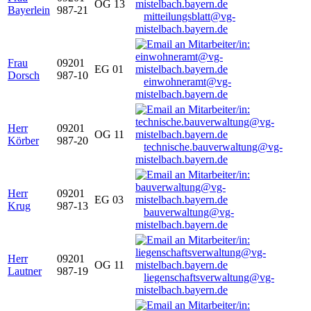
OG 13
Bayerlein
987-21
mitteilungsblatt@vg-
mistelbach.bayern.de
Frau
09201
EG 01
Dorsch
987-10
einwohneramt@vg-
mistelbach.bayern.de
Herr
09201
OG 11
Körber
987-20
technische.bauverwaltung@vg-
mistelbach.bayern.de
Herr
09201
EG 03
Krug
987-13
bauverwaltung@vg-
mistelbach.bayern.de
Herr
09201
OG 11
Lautner
987-19
liegenschaftsverwaltung@vg-
mistelbach.bayern.de