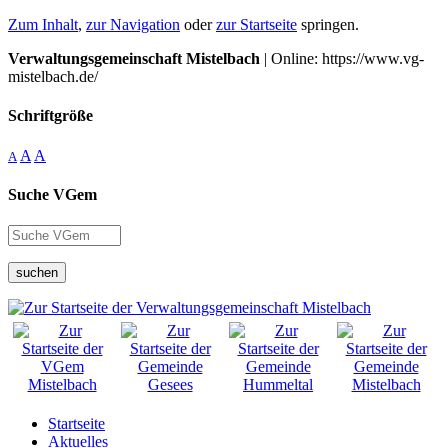
Zum Inhalt
,
zur Navigation
oder
zur Startseite
springen.
Verwaltungsgemeinschaft Mistelbach
| Online: https://www.vg-
mistelbach.de/
Schriftgröße
A
A
A
Suche VGem
suchen
Startseite
Aktuelles