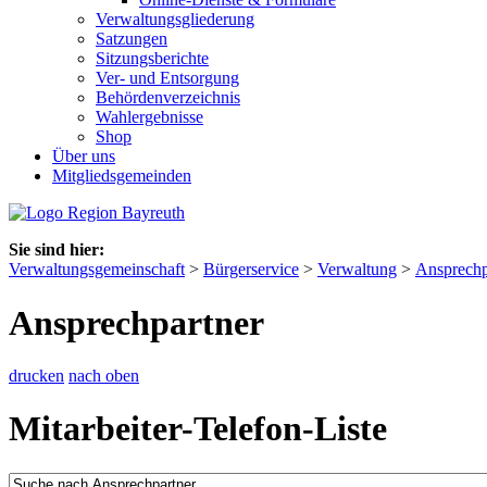
Verwaltungsgliederung
Satzungen
Sitzungsberichte
Ver- und Entsorgung
Behördenverzeichnis
Wahlergebnisse
Shop
Über uns
Mitgliedsgemeinden
Sie sind hier:
Verwaltungsgemeinschaft
>
Bürgerservice
>
Verwaltung
>
Ansprechp
Ansprechpartner
drucken
nach oben
Mitarbeiter-Telefon-Liste