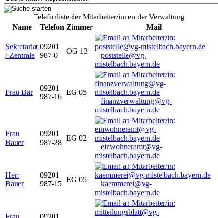
Telefonliste der Mitarbeiter/innen der Verwaltung
Name
Telefon
Zimmer
Mail
Sekretariat
09201
OG 13
/ Zentrale
987-0
poststelle@vg-
mistelbach.bayern.de
09201
Frau Bär
EG 05
987-16
finanzverwaltung@vg-
mistelbach.bayern.de
Frau
09201
EG 02
Bauer
987-28
einwohneramt@vg-
mistelbach.bayern.de
Herr
09201
EG 05
Bauer
987-15
kaemmerei@vg-
mistelbach.bayern.de
Frau
09201