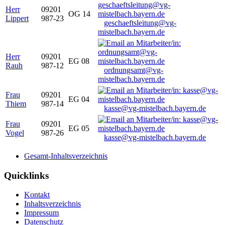
Herr
09201
OG 14
Lippert
987-23
geschaeftsleitung@vg-
mistelbach.bayern.de
Herr
09201
EG 08
Rauh
987-12
ordnungsamt@vg-
mistelbach.bayern.de
Frau
09201
EG 04
Thiem
987-14
kasse@vg-mistelbach.bayern.de
Frau
09201
EG 05
Vogel
987-26
kasse@vg-mistelbach.bayern.de
Gesamt-Inhaltsverzeichnis
Quicklinks
Kontakt
Inhaltsverzeichnis
Impressum
Datenschutz