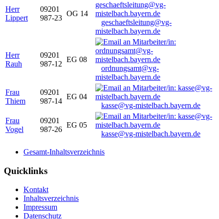
Herr
09201
OG 14
Lippert
987-23
geschaeftsleitung@vg-
mistelbach.bayern.de
Herr
09201
EG 08
Rauh
987-12
ordnungsamt@vg-
mistelbach.bayern.de
Frau
09201
EG 04
Thiem
987-14
kasse@vg-mistelbach.bayern.de
Frau
09201
EG 05
Vogel
987-26
kasse@vg-mistelbach.bayern.de
Gesamt-Inhaltsverzeichnis
Quicklinks
Kontakt
Inhaltsverzeichnis
Impressum
Datenschutz