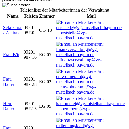
Telefonliste der Mitarbeiter/innen der Verwaltung
Name
Telefon
Zimmer
Mail
Sekretariat
09201
OG 13
/ Zentrale
987-0
poststelle@vg-
mistelbach.bayern.de
09201
Frau Bär
EG 05
987-16
finanzverwaltung@vg-
mistelbach.bayern.de
Frau
09201
EG 02
Bauer
987-28
einwohneramt@vg-
mistelbach.bayern.de
Herr
09201
EG 05
Bauer
987-15
kaemmerei@vg-
mistelbach.bayern.de
Frau
09201