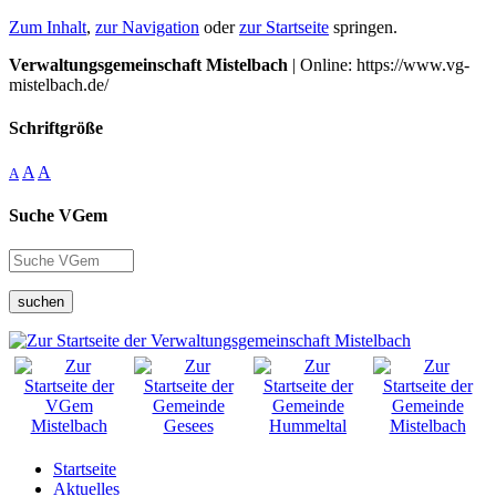
Zum Inhalt
,
zur Navigation
oder
zur Startseite
springen.
Verwaltungsgemeinschaft Mistelbach
| Online: https://www.vg-
mistelbach.de/
Schriftgröße
A
A
A
Suche VGem
suchen
Startseite
Aktuelles