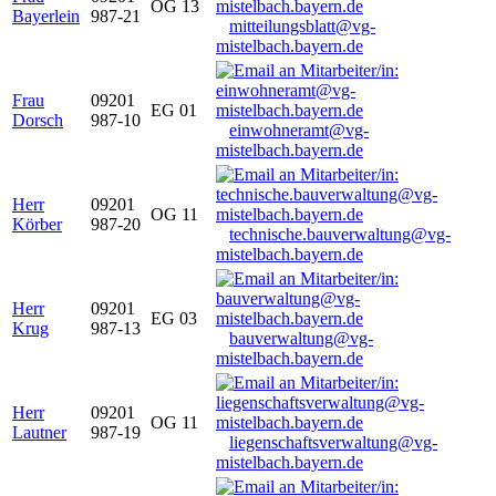
OG 13
Bayerlein
987-21
mitteilungsblatt@vg-
mistelbach.bayern.de
Frau
09201
EG 01
Dorsch
987-10
einwohneramt@vg-
mistelbach.bayern.de
Herr
09201
OG 11
Körber
987-20
technische.bauverwaltung@vg-
mistelbach.bayern.de
Herr
09201
EG 03
Krug
987-13
bauverwaltung@vg-
mistelbach.bayern.de
Herr
09201
OG 11
Lautner
987-19
liegenschaftsverwaltung@vg-
mistelbach.bayern.de