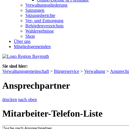
Verwaltungsgliederung
Satzungen
Sitzungsberichte
Ver- und Entsorgung
Behördenverzeichnis
Wahlergebnisse
Shop
Über uns
Mitgliedsgemeinden
Sie sind hier:
Verwaltungsgemeinschaft
>
Bürgerservice
>
Verwaltung
>
Ansprechp
Ansprechpartner
drucken
nach oben
Mitarbeiter-Telefon-Liste