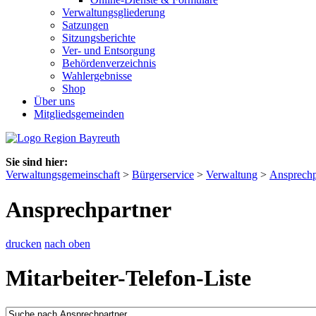
Verwaltungsgliederung
Satzungen
Sitzungsberichte
Ver- und Entsorgung
Behördenverzeichnis
Wahlergebnisse
Shop
Über uns
Mitgliedsgemeinden
Sie sind hier:
Verwaltungsgemeinschaft
>
Bürgerservice
>
Verwaltung
>
Ansprechp
Ansprechpartner
drucken
nach oben
Mitarbeiter-Telefon-Liste