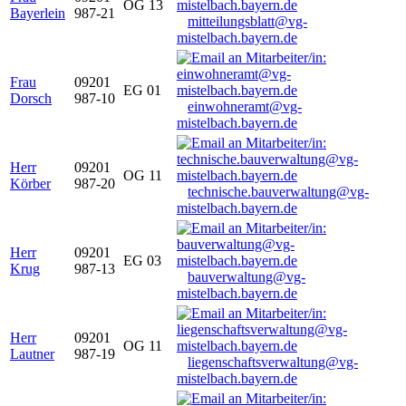
OG 13
Bayerlein
987-21
mitteilungsblatt@vg-
mistelbach.bayern.de
Frau
09201
EG 01
Dorsch
987-10
einwohneramt@vg-
mistelbach.bayern.de
Herr
09201
OG 11
Körber
987-20
technische.bauverwaltung@vg-
mistelbach.bayern.de
Herr
09201
EG 03
Krug
987-13
bauverwaltung@vg-
mistelbach.bayern.de
Herr
09201
OG 11
Lautner
987-19
liegenschaftsverwaltung@vg-
mistelbach.bayern.de