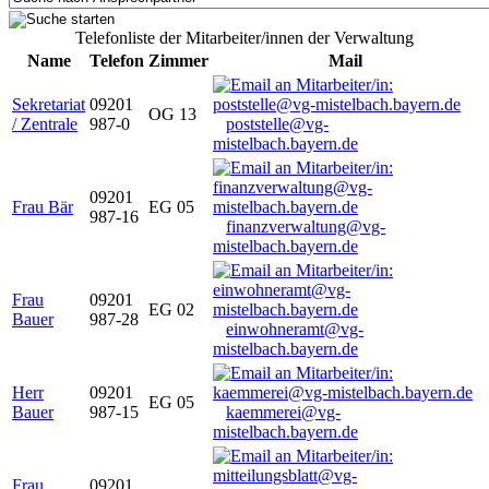
Telefonliste der Mitarbeiter/innen der Verwaltung
Name
Telefon
Zimmer
Mail
Sekretariat
09201
OG 13
/ Zentrale
987-0
poststelle@vg-
mistelbach.bayern.de
09201
Frau Bär
EG 05
987-16
finanzverwaltung@vg-
mistelbach.bayern.de
Frau
09201
EG 02
Bauer
987-28
einwohneramt@vg-
mistelbach.bayern.de
Herr
09201
EG 05
Bauer
987-15
kaemmerei@vg-
mistelbach.bayern.de
Frau
09201