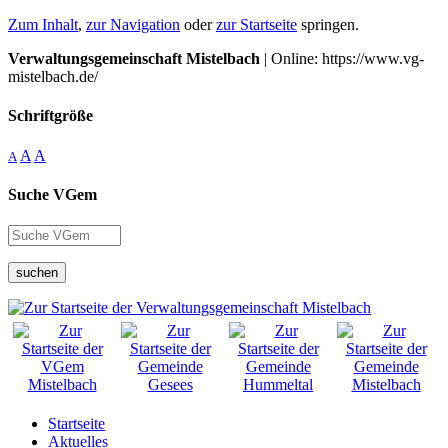
Zum Inhalt
,
zur Navigation
oder
zur Startseite
springen.
Verwaltungsgemeinschaft Mistelbach
| Online: https://www.vg-
mistelbach.de/
Schriftgröße
A
A
A
Suche VGem
suchen
Startseite
Aktuelles