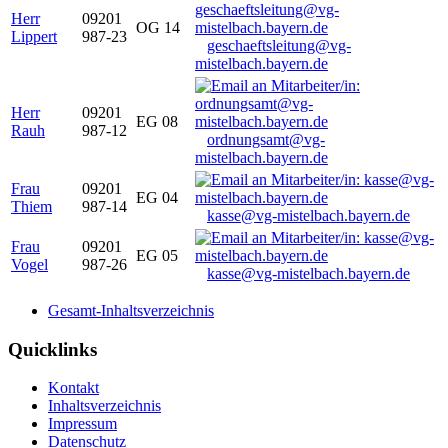
Herr
09201
OG 14
Lippert
987-23
geschaeftsleitung@vg-
mistelbach.bayern.de
Herr
09201
EG 08
Rauh
987-12
ordnungsamt@vg-
mistelbach.bayern.de
Frau
09201
EG 04
Thiem
987-14
kasse@vg-mistelbach.bayern.de
Frau
09201
EG 05
Vogel
987-26
kasse@vg-mistelbach.bayern.de
Gesamt-Inhaltsverzeichnis
Quicklinks
Kontakt
Inhaltsverzeichnis
Impressum
Datenschutz