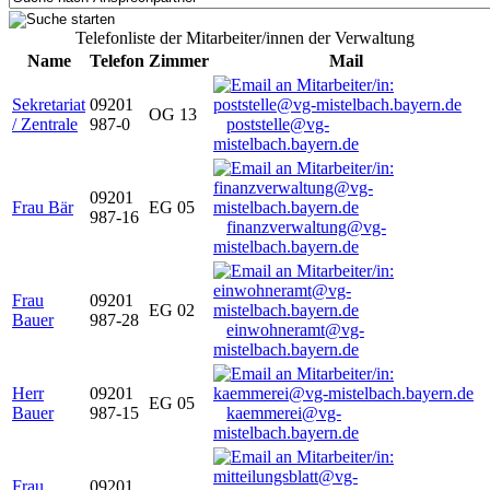
Telefonliste der Mitarbeiter/innen der Verwaltung
Name
Telefon
Zimmer
Mail
Sekretariat
09201
OG 13
/ Zentrale
987-0
poststelle@vg-
mistelbach.bayern.de
09201
Frau Bär
EG 05
987-16
finanzverwaltung@vg-
mistelbach.bayern.de
Frau
09201
EG 02
Bauer
987-28
einwohneramt@vg-
mistelbach.bayern.de
Herr
09201
EG 05
Bauer
987-15
kaemmerei@vg-
mistelbach.bayern.de
Frau
09201