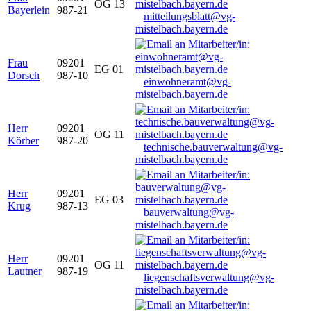
OG 13
Bayerlein
987-21
mitteilungsblatt@vg-
mistelbach.bayern.de
Frau
09201
EG 01
Dorsch
987-10
einwohneramt@vg-
mistelbach.bayern.de
Herr
09201
OG 11
Körber
987-20
technische.bauverwaltung@vg-
mistelbach.bayern.de
Herr
09201
EG 03
Krug
987-13
bauverwaltung@vg-
mistelbach.bayern.de
Herr
09201
OG 11
Lautner
987-19
liegenschaftsverwaltung@vg-
mistelbach.bayern.de