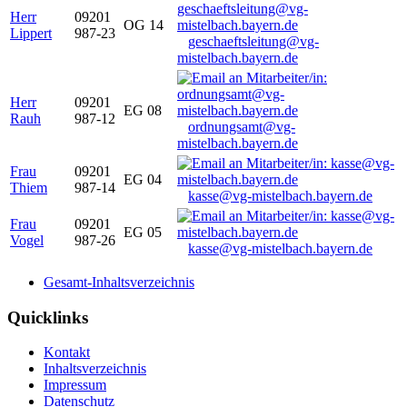
Herr
09201
OG 14
Lippert
987-23
geschaeftsleitung@vg-
mistelbach.bayern.de
Herr
09201
EG 08
Rauh
987-12
ordnungsamt@vg-
mistelbach.bayern.de
Frau
09201
EG 04
Thiem
987-14
kasse@vg-mistelbach.bayern.de
Frau
09201
EG 05
Vogel
987-26
kasse@vg-mistelbach.bayern.de
Gesamt-Inhaltsverzeichnis
Quicklinks
Kontakt
Inhaltsverzeichnis
Impressum
Datenschutz