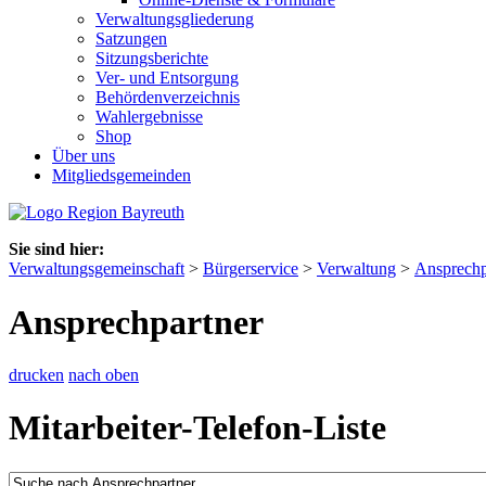
Verwaltungsgliederung
Satzungen
Sitzungsberichte
Ver- und Entsorgung
Behördenverzeichnis
Wahlergebnisse
Shop
Über uns
Mitgliedsgemeinden
Sie sind hier:
Verwaltungsgemeinschaft
>
Bürgerservice
>
Verwaltung
>
Ansprechp
Ansprechpartner
drucken
nach oben
Mitarbeiter-Telefon-Liste