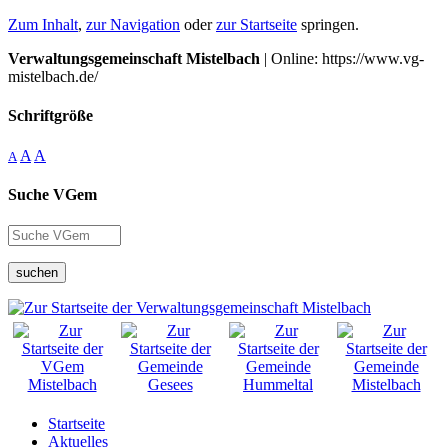
Zum Inhalt
,
zur Navigation
oder
zur Startseite
springen.
Verwaltungsgemeinschaft Mistelbach
| Online: https://www.vg-
mistelbach.de/
Schriftgröße
A
A
A
Suche VGem
suchen
Startseite
Aktuelles