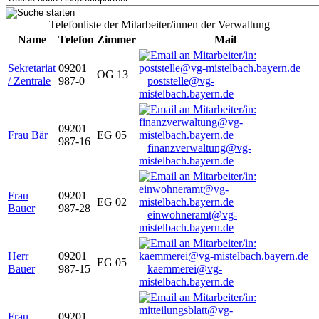
Telefonliste der Mitarbeiter/innen der Verwaltung
Name
Telefon
Zimmer
Mail
Sekretariat
09201
OG 13
/ Zentrale
987-0
poststelle@vg-
mistelbach.bayern.de
09201
Frau Bär
EG 05
987-16
finanzverwaltung@vg-
mistelbach.bayern.de
Frau
09201
EG 02
Bauer
987-28
einwohneramt@vg-
mistelbach.bayern.de
Herr
09201
EG 05
Bauer
987-15
kaemmerei@vg-
mistelbach.bayern.de
Frau
09201