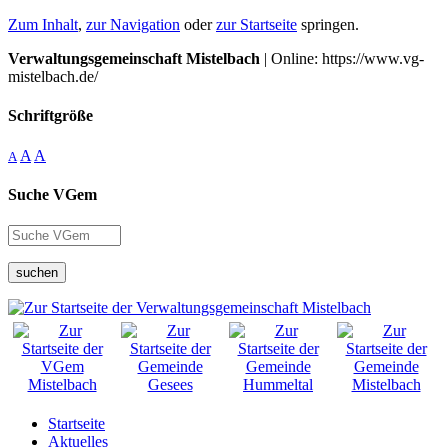
Zum Inhalt
,
zur Navigation
oder
zur Startseite
springen.
Verwaltungsgemeinschaft Mistelbach
| Online: https://www.vg-
mistelbach.de/
Schriftgröße
A
A
A
Suche VGem
suchen
Startseite
Aktuelles