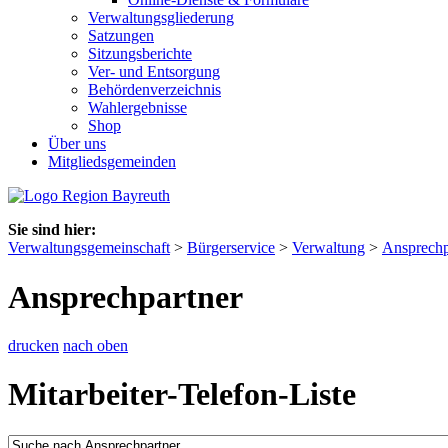
Verwaltungsgliederung
Satzungen
Sitzungsberichte
Ver- und Entsorgung
Behördenverzeichnis
Wahlergebnisse
Shop
Über uns
Mitgliedsgemeinden
Sie sind hier:
Verwaltungsgemeinschaft
>
Bürgerservice
>
Verwaltung
>
Ansprechp
Ansprechpartner
drucken
nach oben
Mitarbeiter-Telefon-Liste