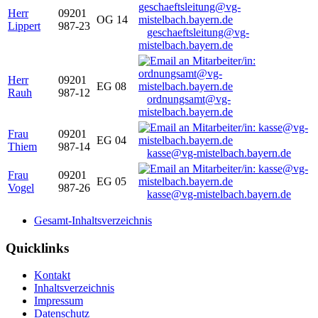
Herr
09201
OG 14
Lippert
987-23
geschaeftsleitung@vg-
mistelbach.bayern.de
Herr
09201
EG 08
Rauh
987-12
ordnungsamt@vg-
mistelbach.bayern.de
Frau
09201
EG 04
Thiem
987-14
kasse@vg-mistelbach.bayern.de
Frau
09201
EG 05
Vogel
987-26
kasse@vg-mistelbach.bayern.de
Gesamt-Inhaltsverzeichnis
Quicklinks
Kontakt
Inhaltsverzeichnis
Impressum
Datenschutz