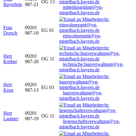
OG 13
Bayerlein
987-21
mitteilungsblatt@vg-
mistelbach.bayern.de
Frau
09201
EG 01
Dorsch
987-10
einwohneramt@vg-
mistelbach.bayern.de
Herr
09201
OG 11
Körber
987-20
technische.bauverwaltung@vg-
mistelbach.bayern.de
Herr
09201
EG 03
Krug
987-13
bauverwaltung@vg-
mistelbach.bayern.de
Herr
09201
OG 11
Lautner
987-19
liegenschaftsverwaltung@vg-
mistelbach.bayern.de