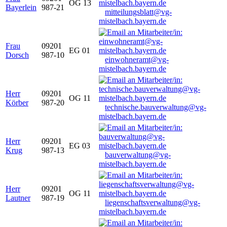
OG 13
Bayerlein
987-21
mitteilungsblatt@vg-
mistelbach.bayern.de
Frau
09201
EG 01
Dorsch
987-10
einwohneramt@vg-
mistelbach.bayern.de
Herr
09201
OG 11
Körber
987-20
technische.bauverwaltung@vg-
mistelbach.bayern.de
Herr
09201
EG 03
Krug
987-13
bauverwaltung@vg-
mistelbach.bayern.de
Herr
09201
OG 11
Lautner
987-19
liegenschaftsverwaltung@vg-
mistelbach.bayern.de