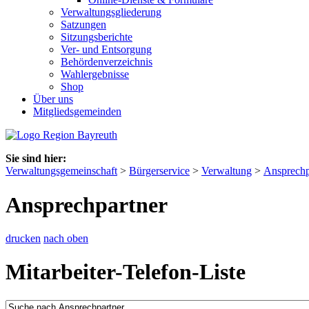
Verwaltungsgliederung
Satzungen
Sitzungsberichte
Ver- und Entsorgung
Behördenverzeichnis
Wahlergebnisse
Shop
Über uns
Mitgliedsgemeinden
Sie sind hier:
Verwaltungsgemeinschaft
>
Bürgerservice
>
Verwaltung
>
Ansprechp
Ansprechpartner
drucken
nach oben
Mitarbeiter-Telefon-Liste