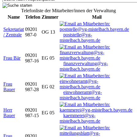
Telefonliste der Mitarbeiter/innen der Verwaltung
Name
Telefon
Zimmer
Mail
Sekretariat
09201
OG 13
/ Zentrale
987-0
poststelle@vg-
mistelbach.bayern.de
09201
Frau Bär
EG 05
987-16
finanzverwaltung@vg-
mistelbach.bayern.de
Frau
09201
EG 02
Bauer
987-28
einwohneramt@vg-
mistelbach.bayern.de
Herr
09201
EG 05
Bauer
987-15
kaemmerei@vg-
mistelbach.bayern.de
Frau
09201