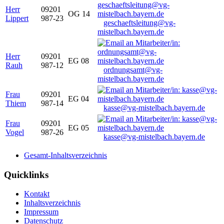
Herr
09201
OG 14
Lippert
987-23
geschaeftsleitung@vg-
mistelbach.bayern.de
Herr
09201
EG 08
Rauh
987-12
ordnungsamt@vg-
mistelbach.bayern.de
Frau
09201
EG 04
Thiem
987-14
kasse@vg-mistelbach.bayern.de
Frau
09201
EG 05
Vogel
987-26
kasse@vg-mistelbach.bayern.de
Gesamt-Inhaltsverzeichnis
Quicklinks
Kontakt
Inhaltsverzeichnis
Impressum
Datenschutz