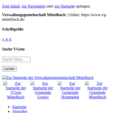
Zum Inhalt
,
zur Navigation
oder
zur Startseite
springen.
Verwaltungsgemeinschaft Mistelbach
| Online: https://www.vg-
mistelbach.de/
Schriftgröße
A
A
A
Suche VGem
suchen
Startseite
Aktuelles