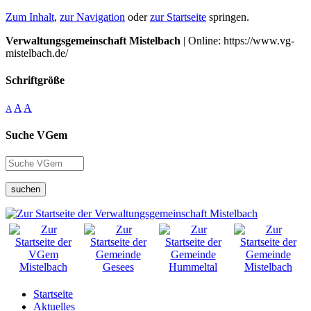
Zum Inhalt
,
zur Navigation
oder
zur Startseite
springen.
Verwaltungsgemeinschaft Mistelbach
| Online: https://www.vg-
mistelbach.de/
Schriftgröße
A
A
A
Suche VGem
suchen
Startseite
Aktuelles