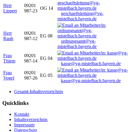
Herr
09201
OG 14
Lippert
987-23
geschaeftsleitung@vg-
mistelbach.bayern.de
Herr
09201
EG 08
Rauh
987-12
ordnungsamt@vg-
mistelbach.bayern.de
Frau
09201
EG 04
Thiem
987-14
kasse@vg-mistelbach.bayern.de
Frau
09201
EG 05
Vogel
987-26
kasse@vg-mistelbach.bayern.de
Gesamt-Inhaltsverzeichnis
Quicklinks
Kontakt
Inhaltsverzeichnis
Impressum
Datenschutz