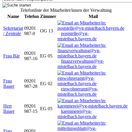
Telefonliste der Mitarbeiter/innen der Verwaltung
Name
Telefon
Zimmer
Mail
Sekretariat
09201
OG 13
/ Zentrale
987-0
poststelle@vg-
mistelbach.bayern.de
09201
Frau Bär
EG 05
987-16
finanzverwaltung@vg-
mistelbach.bayern.de
Frau
09201
EG 02
Bauer
987-28
einwohneramt@vg-
mistelbach.bayern.de
Herr
09201
EG 05
Bauer
987-15
kaemmerei@vg-
mistelbach.bayern.de
Frau
09201