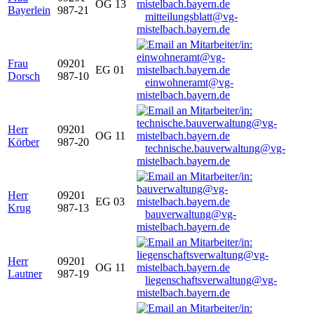
OG 13
Bayerlein
987-21
mitteilungsblatt@vg-
mistelbach.bayern.de
Frau
09201
EG 01
Dorsch
987-10
einwohneramt@vg-
mistelbach.bayern.de
Herr
09201
OG 11
Körber
987-20
technische.bauverwaltung@vg-
mistelbach.bayern.de
Herr
09201
EG 03
Krug
987-13
bauverwaltung@vg-
mistelbach.bayern.de
Herr
09201
OG 11
Lautner
987-19
liegenschaftsverwaltung@vg-
mistelbach.bayern.de