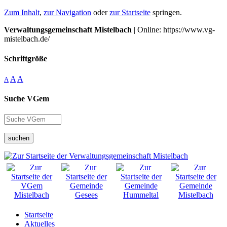
Zum Inhalt
,
zur Navigation
oder
zur Startseite
springen.
Verwaltungsgemeinschaft Mistelbach
| Online: https://www.vg-
mistelbach.de/
Schriftgröße
A
A
A
Suche VGem
suchen
Startseite
Aktuelles