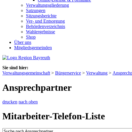
Verwaltungsgliederung
Satzungen
Sitzungsberichte
Ver- und Entsorgung
Behördenverzeichnis
Wahlergebnisse
Shop
Über uns
Mitgliedsgemeinden
Sie sind hier:
Verwaltungsgemeinschaft
>
Bürgerservice
>
Verwaltung
>
Ansprechp
Ansprechpartner
drucken
nach oben
Mitarbeiter-Telefon-Liste