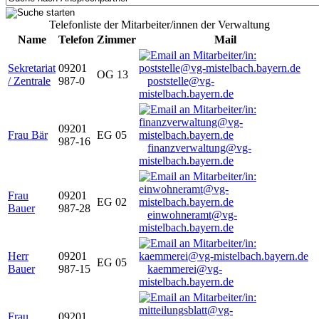
Telefonliste der Mitarbeiter/innen der Verwaltung
Name
Telefon
Zimmer
Mail
Sekretariat
09201
OG 13
/ Zentrale
987-0
poststelle@vg-
mistelbach.bayern.de
09201
Frau Bär
EG 05
987-16
finanzverwaltung@vg-
mistelbach.bayern.de
Frau
09201
EG 02
Bauer
987-28
einwohneramt@vg-
mistelbach.bayern.de
Herr
09201
EG 05
Bauer
987-15
kaemmerei@vg-
mistelbach.bayern.de
Frau
09201