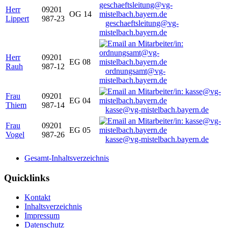
Herr
09201
OG 14
Lippert
987-23
geschaeftsleitung@vg-
mistelbach.bayern.de
Herr
09201
EG 08
Rauh
987-12
ordnungsamt@vg-
mistelbach.bayern.de
Frau
09201
EG 04
Thiem
987-14
kasse@vg-mistelbach.bayern.de
Frau
09201
EG 05
Vogel
987-26
kasse@vg-mistelbach.bayern.de
Gesamt-Inhaltsverzeichnis
Quicklinks
Kontakt
Inhaltsverzeichnis
Impressum
Datenschutz