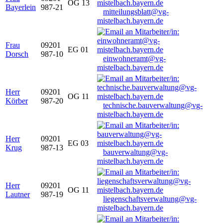
OG 13
Bayerlein
987-21
mitteilungsblatt@vg-
mistelbach.bayern.de
Frau
09201
EG 01
Dorsch
987-10
einwohneramt@vg-
mistelbach.bayern.de
Herr
09201
OG 11
Körber
987-20
technische.bauverwaltung@vg-
mistelbach.bayern.de
Herr
09201
EG 03
Krug
987-13
bauverwaltung@vg-
mistelbach.bayern.de
Herr
09201
OG 11
Lautner
987-19
liegenschaftsverwaltung@vg-
mistelbach.bayern.de