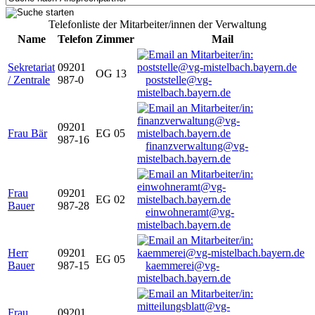
Telefonliste der Mitarbeiter/innen der Verwaltung
Name
Telefon
Zimmer
Mail
Sekretariat
09201
OG 13
/ Zentrale
987-0
poststelle@vg-
mistelbach.bayern.de
09201
Frau Bär
EG 05
987-16
finanzverwaltung@vg-
mistelbach.bayern.de
Frau
09201
EG 02
Bauer
987-28
einwohneramt@vg-
mistelbach.bayern.de
Herr
09201
EG 05
Bauer
987-15
kaemmerei@vg-
mistelbach.bayern.de
Frau
09201