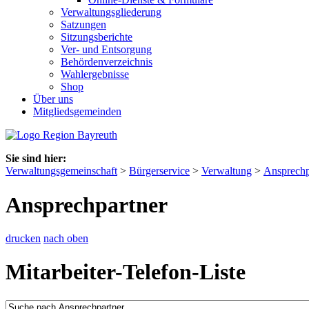
Verwaltungsgliederung
Satzungen
Sitzungsberichte
Ver- und Entsorgung
Behördenverzeichnis
Wahlergebnisse
Shop
Über uns
Mitgliedsgemeinden
Sie sind hier:
Verwaltungsgemeinschaft
>
Bürgerservice
>
Verwaltung
>
Ansprechp
Ansprechpartner
drucken
nach oben
Mitarbeiter-Telefon-Liste