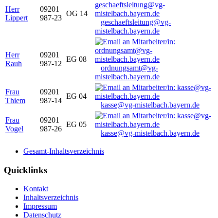
Herr
09201
OG 14
Lippert
987-23
geschaeftsleitung@vg-
mistelbach.bayern.de
Herr
09201
EG 08
Rauh
987-12
ordnungsamt@vg-
mistelbach.bayern.de
Frau
09201
EG 04
Thiem
987-14
kasse@vg-mistelbach.bayern.de
Frau
09201
EG 05
Vogel
987-26
kasse@vg-mistelbach.bayern.de
Gesamt-Inhaltsverzeichnis
Quicklinks
Kontakt
Inhaltsverzeichnis
Impressum
Datenschutz