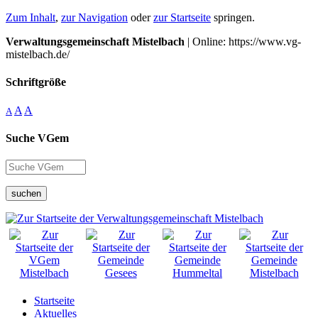
Zum Inhalt
,
zur Navigation
oder
zur Startseite
springen.
Verwaltungsgemeinschaft Mistelbach
| Online: https://www.vg-
mistelbach.de/
Schriftgröße
A
A
A
Suche VGem
suchen
Startseite
Aktuelles