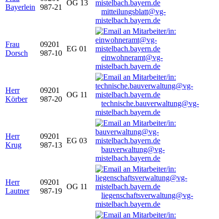
OG 13
Bayerlein
987-21
mitteilungsblatt@vg-
mistelbach.bayern.de
Frau
09201
EG 01
Dorsch
987-10
einwohneramt@vg-
mistelbach.bayern.de
Herr
09201
OG 11
Körber
987-20
technische.bauverwaltung@vg-
mistelbach.bayern.de
Herr
09201
EG 03
Krug
987-13
bauverwaltung@vg-
mistelbach.bayern.de
Herr
09201
OG 11
Lautner
987-19
liegenschaftsverwaltung@vg-
mistelbach.bayern.de