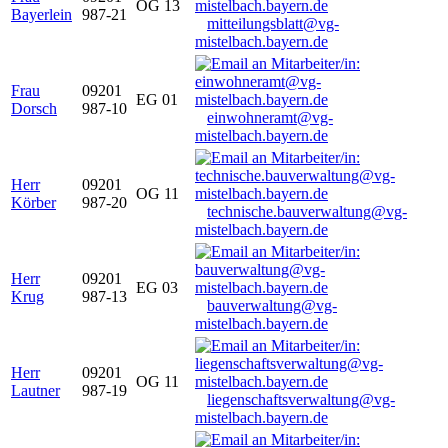
OG 13
Bayerlein
987-21
mitteilungsblatt@vg-
mistelbach.bayern.de
Frau
09201
EG 01
Dorsch
987-10
einwohneramt@vg-
mistelbach.bayern.de
Herr
09201
OG 11
Körber
987-20
technische.bauverwaltung@vg-
mistelbach.bayern.de
Herr
09201
EG 03
Krug
987-13
bauverwaltung@vg-
mistelbach.bayern.de
Herr
09201
OG 11
Lautner
987-19
liegenschaftsverwaltung@vg-
mistelbach.bayern.de