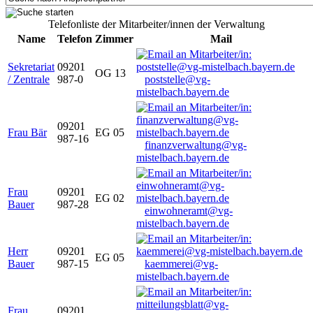
Telefonliste der Mitarbeiter/innen der Verwaltung
Name
Telefon
Zimmer
Mail
Sekretariat
09201
OG 13
/ Zentrale
987-0
poststelle@vg-
mistelbach.bayern.de
09201
Frau Bär
EG 05
987-16
finanzverwaltung@vg-
mistelbach.bayern.de
Frau
09201
EG 02
Bauer
987-28
einwohneramt@vg-
mistelbach.bayern.de
Herr
09201
EG 05
Bauer
987-15
kaemmerei@vg-
mistelbach.bayern.de
Frau
09201