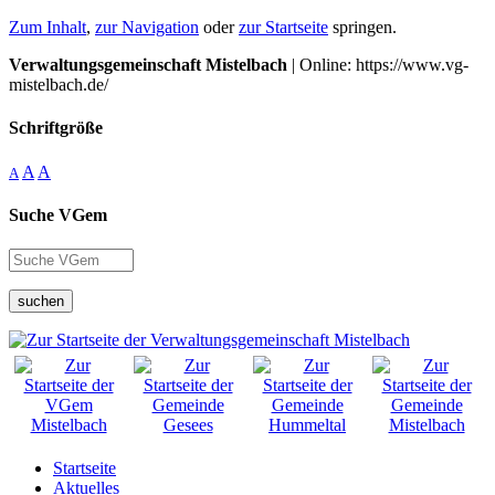
Zum Inhalt
,
zur Navigation
oder
zur Startseite
springen.
Verwaltungsgemeinschaft Mistelbach
| Online: https://www.vg-
mistelbach.de/
Schriftgröße
A
A
A
Suche VGem
suchen
Startseite
Aktuelles