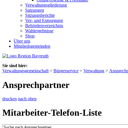
Verwaltungsgliederung
Satzungen
Sitzungsberichte
Ver- und Entsorgung
Behördenverzeichnis
Wahlergebnisse
Shop
Über uns
Mitgliedsgemeinden
Sie sind hier:
Verwaltungsgemeinschaft
>
Bürgerservice
>
Verwaltung
>
Ansprechp
Ansprechpartner
drucken
nach oben
Mitarbeiter-Telefon-Liste