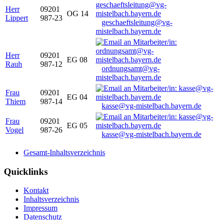
Herr
09201
OG 14
Lippert
987-23
geschaeftsleitung@vg-
mistelbach.bayern.de
Herr
09201
EG 08
Rauh
987-12
ordnungsamt@vg-
mistelbach.bayern.de
Frau
09201
EG 04
Thiem
987-14
kasse@vg-mistelbach.bayern.de
Frau
09201
EG 05
Vogel
987-26
kasse@vg-mistelbach.bayern.de
Gesamt-Inhaltsverzeichnis
Quicklinks
Kontakt
Inhaltsverzeichnis
Impressum
Datenschutz