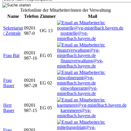
Telefonliste der Mitarbeiter/innen der Verwaltung
Name
Telefon
Zimmer
Mail
Sekretariat
09201
OG 13
/ Zentrale
987-0
poststelle@vg-
mistelbach.bayern.de
09201
Frau Bär
EG 05
987-16
finanzverwaltung@vg-
mistelbach.bayern.de
Frau
09201
EG 02
Bauer
987-28
einwohneramt@vg-
mistelbach.bayern.de
Herr
09201
EG 05
Bauer
987-15
kaemmerei@vg-
mistelbach.bayern.de
Frau
09201