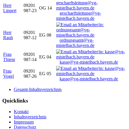
Herr
09201
OG 14
Lippert
987-23
geschaeftsleitung@vg-
mistelbach.bayern.de
Herr
09201
EG 08
Rauh
987-12
ordnungsamt@vg-
mistelbach.bayern.de
Frau
09201
EG 04
Thiem
987-14
kasse@vg-mistelbach.bayern.de
Frau
09201
EG 05
Vogel
987-26
kasse@vg-mistelbach.bayern.de
Gesamt-Inhaltsverzeichnis
Quicklinks
Kontakt
Inhaltsverzeichnis
Impressum
Datenschutz