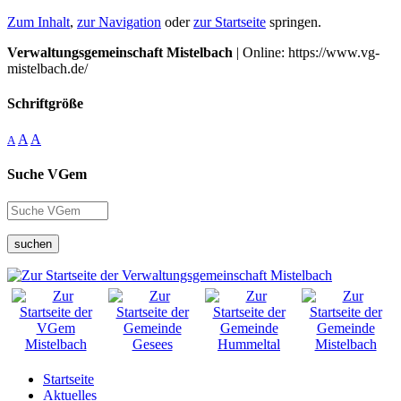
Zum Inhalt
,
zur Navigation
oder
zur Startseite
springen.
Verwaltungsgemeinschaft Mistelbach
| Online: https://www.vg-
mistelbach.de/
Schriftgröße
A
A
A
Suche VGem
suchen
Startseite
Aktuelles