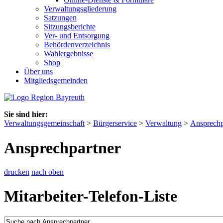
Verwaltungsgliederung
Satzungen
Sitzungsberichte
Ver- und Entsorgung
Behördenverzeichnis
Wahlergebnisse
Shop
Über uns
Mitgliedsgemeinden
Sie sind hier:
Verwaltungsgemeinschaft
>
Bürgerservice
>
Verwaltung
>
Ansprechp
Ansprechpartner
drucken
nach oben
Mitarbeiter-Telefon-Liste