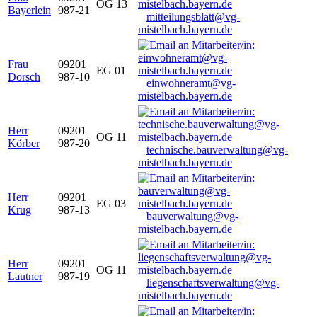
OG 13
Bayerlein
987-21
mitteilungsblatt@vg-
mistelbach.bayern.de
Frau
09201
EG 01
Dorsch
987-10
einwohneramt@vg-
mistelbach.bayern.de
Herr
09201
OG 11
Körber
987-20
technische.bauverwaltung@vg-
mistelbach.bayern.de
Herr
09201
EG 03
Krug
987-13
bauverwaltung@vg-
mistelbach.bayern.de
Herr
09201
OG 11
Lautner
987-19
liegenschaftsverwaltung@vg-
mistelbach.bayern.de