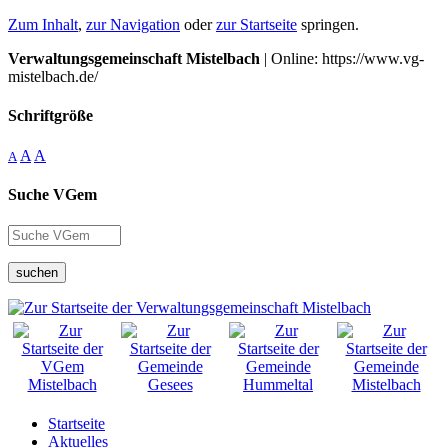
Zum Inhalt
,
zur Navigation
oder
zur Startseite
springen.
Verwaltungsgemeinschaft Mistelbach
| Online: https://www.vg-
mistelbach.de/
Schriftgröße
A
A
A
Suche VGem
suchen
Startseite
Aktuelles