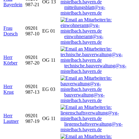
OG 13
Bayerlein
987-21
mitteilungsblatt@vg-
mistelbach.bayern.de
Frau
09201
EG 01
Dorsch
987-10
einwohneramt@vg-
mistelbach.bayern.de
Herr
09201
OG 11
Körber
987-20
technische.bauverwaltung@vg-
mistelbach.bayern.de
Herr
09201
EG 03
Krug
987-13
bauverwaltung@vg-
mistelbach.bayern.de
Herr
09201
OG 11
Lautner
987-19
liegenschaftsverwaltung@vg-
mistelbach.bayern.de