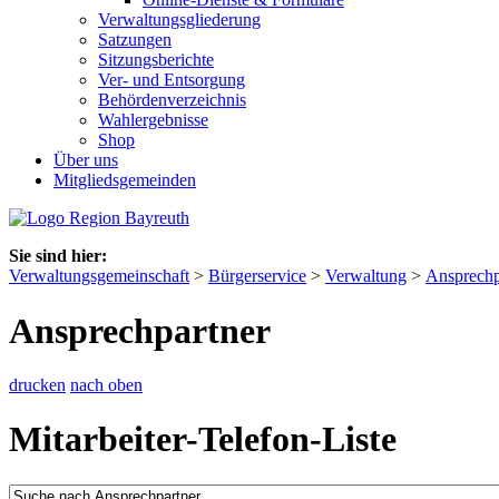
Verwaltungsgliederung
Satzungen
Sitzungsberichte
Ver- und Entsorgung
Behördenverzeichnis
Wahlergebnisse
Shop
Über uns
Mitgliedsgemeinden
Sie sind hier:
Verwaltungsgemeinschaft
>
Bürgerservice
>
Verwaltung
>
Ansprechp
Ansprechpartner
drucken
nach oben
Mitarbeiter-Telefon-Liste