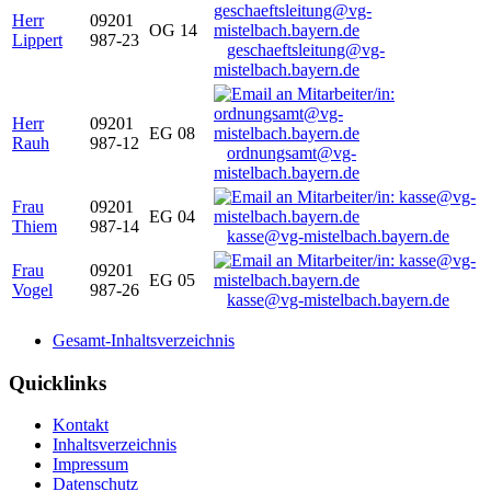
Herr
09201
OG 14
Lippert
987-23
geschaeftsleitung@vg-
mistelbach.bayern.de
Herr
09201
EG 08
Rauh
987-12
ordnungsamt@vg-
mistelbach.bayern.de
Frau
09201
EG 04
Thiem
987-14
kasse@vg-mistelbach.bayern.de
Frau
09201
EG 05
Vogel
987-26
kasse@vg-mistelbach.bayern.de
Gesamt-Inhaltsverzeichnis
Quicklinks
Kontakt
Inhaltsverzeichnis
Impressum
Datenschutz