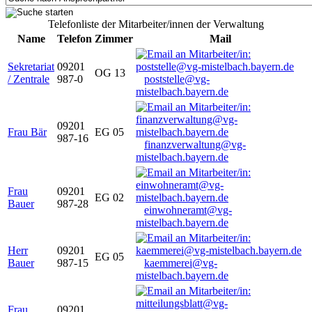
Telefonliste der Mitarbeiter/innen der Verwaltung
Name
Telefon
Zimmer
Mail
Sekretariat
09201
OG 13
/ Zentrale
987-0
poststelle@vg-
mistelbach.bayern.de
09201
Frau Bär
EG 05
987-16
finanzverwaltung@vg-
mistelbach.bayern.de
Frau
09201
EG 02
Bauer
987-28
einwohneramt@vg-
mistelbach.bayern.de
Herr
09201
EG 05
Bauer
987-15
kaemmerei@vg-
mistelbach.bayern.de
Frau
09201