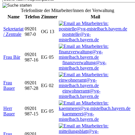
Telefonliste der Mitarbeiter/innen der Verwaltung
Name
Telefon
Zimmer
Mail
Sekretariat
09201
OG 13
/ Zentrale
987-0
poststelle@vg-
mistelbach.bayern.de
09201
Frau Bär
EG 05
987-16
finanzverwaltung@vg-
mistelbach.bayern.de
Frau
09201
EG 02
Bauer
987-28
einwohneramt@vg-
mistelbach.bayern.de
Herr
09201
EG 05
Bauer
987-15
kaemmerei@vg-
mistelbach.bayern.de
Frau
09201