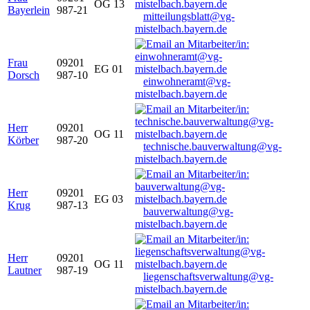
OG 13
Bayerlein
987-21
mitteilungsblatt@vg-
mistelbach.bayern.de
Frau
09201
EG 01
Dorsch
987-10
einwohneramt@vg-
mistelbach.bayern.de
Herr
09201
OG 11
Körber
987-20
technische.bauverwaltung@vg-
mistelbach.bayern.de
Herr
09201
EG 03
Krug
987-13
bauverwaltung@vg-
mistelbach.bayern.de
Herr
09201
OG 11
Lautner
987-19
liegenschaftsverwaltung@vg-
mistelbach.bayern.de