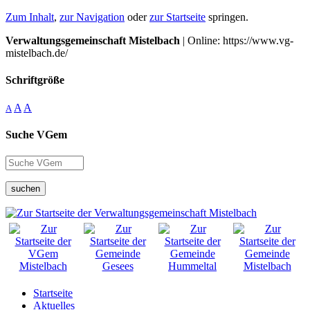
Zum Inhalt
,
zur Navigation
oder
zur Startseite
springen.
Verwaltungsgemeinschaft Mistelbach
| Online: https://www.vg-
mistelbach.de/
Schriftgröße
A
A
A
Suche VGem
suchen
Startseite
Aktuelles