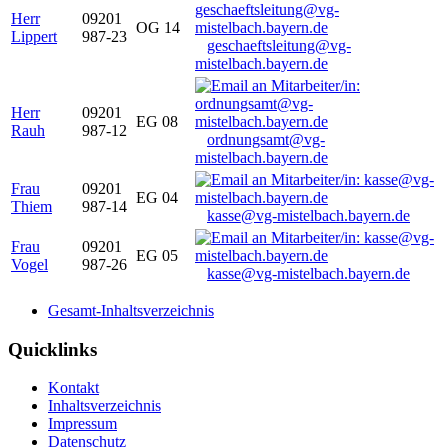
Herr
09201
OG 14
Lippert
987-23
geschaeftsleitung@vg-
mistelbach.bayern.de
Herr
09201
EG 08
Rauh
987-12
ordnungsamt@vg-
mistelbach.bayern.de
Frau
09201
EG 04
Thiem
987-14
kasse@vg-mistelbach.bayern.de
Frau
09201
EG 05
Vogel
987-26
kasse@vg-mistelbach.bayern.de
Gesamt-Inhaltsverzeichnis
Quicklinks
Kontakt
Inhaltsverzeichnis
Impressum
Datenschutz