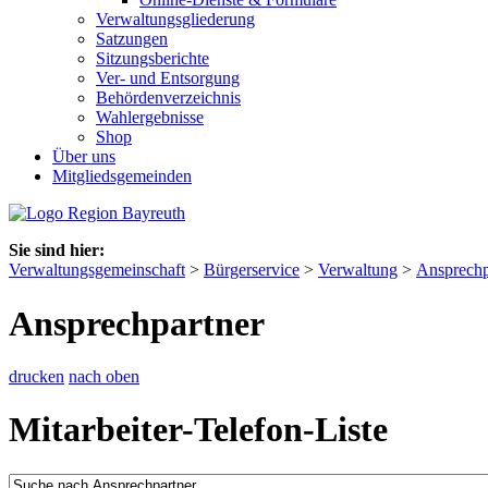
Verwaltungsgliederung
Satzungen
Sitzungsberichte
Ver- und Entsorgung
Behördenverzeichnis
Wahlergebnisse
Shop
Über uns
Mitgliedsgemeinden
Sie sind hier:
Verwaltungsgemeinschaft
>
Bürgerservice
>
Verwaltung
>
Ansprechp
Ansprechpartner
drucken
nach oben
Mitarbeiter-Telefon-Liste