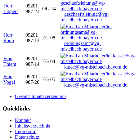
Herr
09201
OG 14
Lippert
987-23
geschaeftsleitung@vg-
mistelbach.bayern.de
Herr
09201
EG 08
Rauh
987-12
ordnungsamt@vg-
mistelbach.bayern.de
Frau
09201
EG 04
Thiem
987-14
kasse@vg-mistelbach.bayern.de
Frau
09201
EG 05
Vogel
987-26
kasse@vg-mistelbach.bayern.de
Gesamt-Inhaltsverzeichnis
Quicklinks
Kontakt
Inhaltsverzeichnis
Impressum
Datenschutz