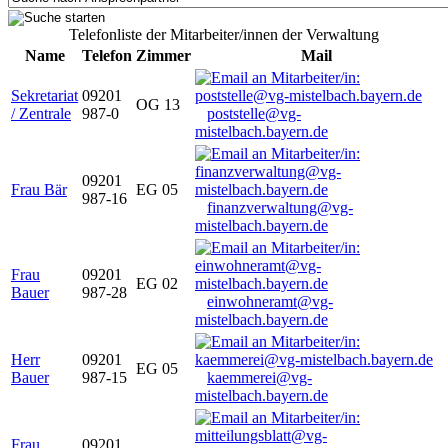
Telefonliste der Mitarbeiter/innen der Verwaltung
Name
Telefon
Zimmer
Mail
Sekretariat
09201
OG 13
/ Zentrale
987-0
poststelle@vg-
mistelbach.bayern.de
09201
Frau Bär
EG 05
987-16
finanzverwaltung@vg-
mistelbach.bayern.de
Frau
09201
EG 02
Bauer
987-28
einwohneramt@vg-
mistelbach.bayern.de
Herr
09201
EG 05
Bauer
987-15
kaemmerei@vg-
mistelbach.bayern.de
Frau
09201