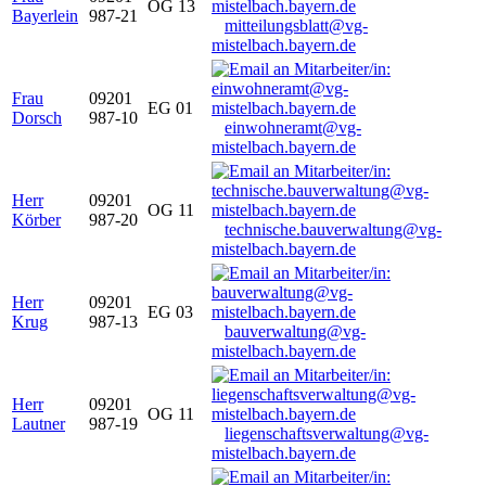
OG 13
Bayerlein
987-21
mitteilungsblatt@vg-
mistelbach.bayern.de
Frau
09201
EG 01
Dorsch
987-10
einwohneramt@vg-
mistelbach.bayern.de
Herr
09201
OG 11
Körber
987-20
technische.bauverwaltung@vg-
mistelbach.bayern.de
Herr
09201
EG 03
Krug
987-13
bauverwaltung@vg-
mistelbach.bayern.de
Herr
09201
OG 11
Lautner
987-19
liegenschaftsverwaltung@vg-
mistelbach.bayern.de