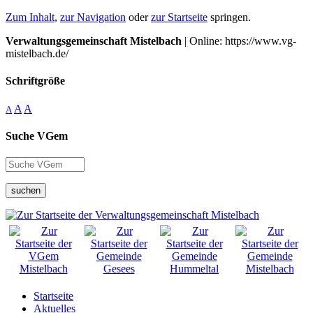
Zum Inhalt
,
zur Navigation
oder
zur Startseite
springen.
Verwaltungsgemeinschaft Mistelbach
| Online: https://www.vg-
mistelbach.de/
Schriftgröße
A
A
A
Suche VGem
suchen
Startseite
Aktuelles