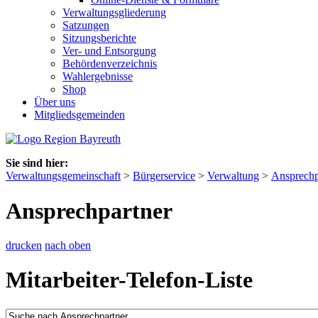
Verwaltungsgliederung
Satzungen
Sitzungsberichte
Ver- und Entsorgung
Behördenverzeichnis
Wahlergebnisse
Shop
Über uns
Mitgliedsgemeinden
Sie sind hier:
Verwaltungsgemeinschaft
>
Bürgerservice
>
Verwaltung
>
Ansprechp
Ansprechpartner
drucken
nach oben
Mitarbeiter-Telefon-Liste