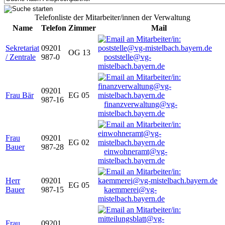
Telefonliste der Mitarbeiter/innen der Verwaltung
Name
Telefon
Zimmer
Mail
Sekretariat
09201
OG 13
/ Zentrale
987-0
poststelle@vg-
mistelbach.bayern.de
09201
Frau Bär
EG 05
987-16
finanzverwaltung@vg-
mistelbach.bayern.de
Frau
09201
EG 02
Bauer
987-28
einwohneramt@vg-
mistelbach.bayern.de
Herr
09201
EG 05
Bauer
987-15
kaemmerei@vg-
mistelbach.bayern.de
Frau
09201