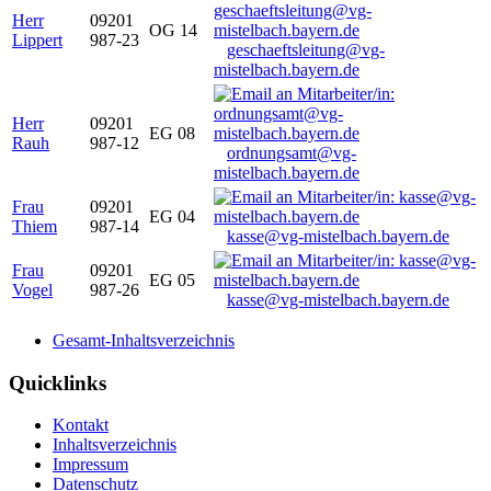
Herr
09201
OG 14
Lippert
987-23
geschaeftsleitung@vg-
mistelbach.bayern.de
Herr
09201
EG 08
Rauh
987-12
ordnungsamt@vg-
mistelbach.bayern.de
Frau
09201
EG 04
Thiem
987-14
kasse@vg-mistelbach.bayern.de
Frau
09201
EG 05
Vogel
987-26
kasse@vg-mistelbach.bayern.de
Gesamt-Inhaltsverzeichnis
Quicklinks
Kontakt
Inhaltsverzeichnis
Impressum
Datenschutz