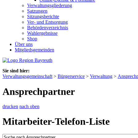
Verwaltungsgliederung
Satzungen
Sitzungsberichte
Ver- und Entsorgung
Behördenverzeichnis
Wahlergebnisse
Shop
Über uns
Mitgliedsgemeinden
Sie sind hier:
Verwaltungsgemeinschaft
>
Bürgerservice
>
Verwaltung
>
Ansprechp
Ansprechpartner
drucken
nach oben
Mitarbeiter-Telefon-Liste