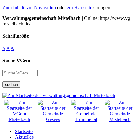
Zum Inhalt
,
zur Navigation
oder
zur Startseite
springen.
Verwaltungsgemeinschaft Mistelbach
| Online: https://www.vg-
mistelbach.de/
Schriftgröße
A
A
A
Suche VGem
suchen
Startseite
Aktuelles