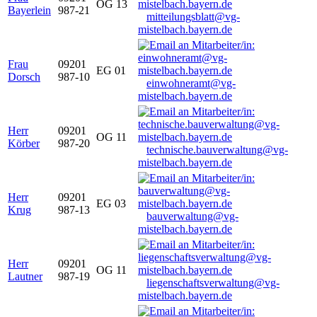
OG 13
Bayerlein
987-21
mitteilungsblatt@vg-
mistelbach.bayern.de
Frau
09201
EG 01
Dorsch
987-10
einwohneramt@vg-
mistelbach.bayern.de
Herr
09201
OG 11
Körber
987-20
technische.bauverwaltung@vg-
mistelbach.bayern.de
Herr
09201
EG 03
Krug
987-13
bauverwaltung@vg-
mistelbach.bayern.de
Herr
09201
OG 11
Lautner
987-19
liegenschaftsverwaltung@vg-
mistelbach.bayern.de