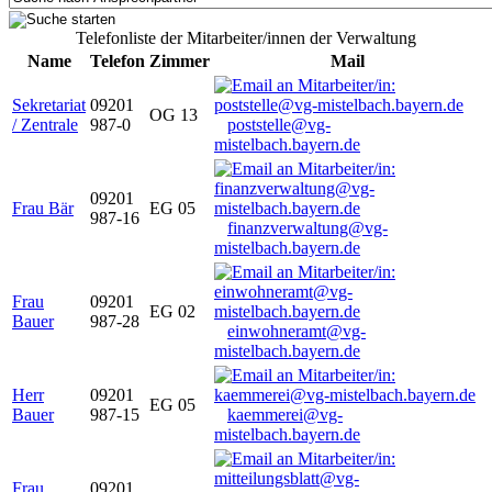
Telefonliste der Mitarbeiter/innen der Verwaltung
Name
Telefon
Zimmer
Mail
Sekretariat
09201
OG 13
/ Zentrale
987-0
poststelle@vg-
mistelbach.bayern.de
09201
Frau Bär
EG 05
987-16
finanzverwaltung@vg-
mistelbach.bayern.de
Frau
09201
EG 02
Bauer
987-28
einwohneramt@vg-
mistelbach.bayern.de
Herr
09201
EG 05
Bauer
987-15
kaemmerei@vg-
mistelbach.bayern.de
Frau
09201