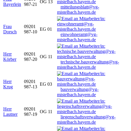
OG 13
Bayerlein
987-21
mitteilungsblatt@vg-
mistelbach.bayern.de
Frau
09201
EG 01
Dorsch
987-10
einwohneramt@vg-
mistelbach.bayern.de
Herr
09201
OG 11
Körber
987-20
technische.bauverwaltung@vg-
mistelbach.bayern.de
Herr
09201
EG 03
Krug
987-13
bauverwaltung@vg-
mistelbach.bayern.de
Herr
09201
OG 11
Lautner
987-19
liegenschaftsverwaltung@vg-
mistelbach.bayern.de