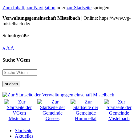
Zum Inhalt
,
zur Navigation
oder
zur Startseite
springen.
Verwaltungsgemeinschaft Mistelbach
| Online: https://www.vg-
mistelbach.de/
Schriftgröße
A
A
A
Suche VGem
suchen
Startseite
Aktuelles