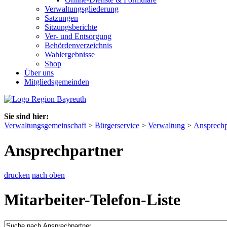
Verwaltungsgliederung
Satzungen
Sitzungsberichte
Ver- und Entsorgung
Behördenverzeichnis
Wahlergebnisse
Shop
Über uns
Mitgliedsgemeinden
Sie sind hier:
Verwaltungsgemeinschaft
>
Bürgerservice
>
Verwaltung
>
Ansprechp
Ansprechpartner
drucken
nach oben
Mitarbeiter-Telefon-Liste