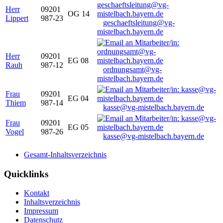
Herr
09201
OG 14
Lippert
987-23
geschaeftsleitung@vg-
mistelbach.bayern.de
Herr
09201
EG 08
Rauh
987-12
ordnungsamt@vg-
mistelbach.bayern.de
Frau
09201
EG 04
Thiem
987-14
kasse@vg-mistelbach.bayern.de
Frau
09201
EG 05
Vogel
987-26
kasse@vg-mistelbach.bayern.de
Gesamt-Inhaltsverzeichnis
Quicklinks
Kontakt
Inhaltsverzeichnis
Impressum
Datenschutz