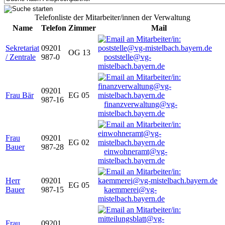
Telefonliste der Mitarbeiter/innen der Verwaltung
Name
Telefon
Zimmer
Mail
Sekretariat
09201
OG 13
/ Zentrale
987-0
poststelle@vg-
mistelbach.bayern.de
09201
Frau Bär
EG 05
987-16
finanzverwaltung@vg-
mistelbach.bayern.de
Frau
09201
EG 02
Bauer
987-28
einwohneramt@vg-
mistelbach.bayern.de
Herr
09201
EG 05
Bauer
987-15
kaemmerei@vg-
mistelbach.bayern.de
Frau
09201