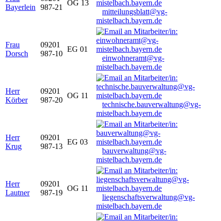
OG 13
Bayerlein
987-21
mitteilungsblatt@vg-
mistelbach.bayern.de
Frau
09201
EG 01
Dorsch
987-10
einwohneramt@vg-
mistelbach.bayern.de
Herr
09201
OG 11
Körber
987-20
technische.bauverwaltung@vg-
mistelbach.bayern.de
Herr
09201
EG 03
Krug
987-13
bauverwaltung@vg-
mistelbach.bayern.de
Herr
09201
OG 11
Lautner
987-19
liegenschaftsverwaltung@vg-
mistelbach.bayern.de