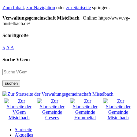
Zum Inhalt
,
zur Navigation
oder
zur Startseite
springen.
Verwaltungsgemeinschaft Mistelbach
| Online: https://www.vg-
mistelbach.de/
Schriftgröße
A
A
A
Suche VGem
suchen
Startseite
Aktuelles