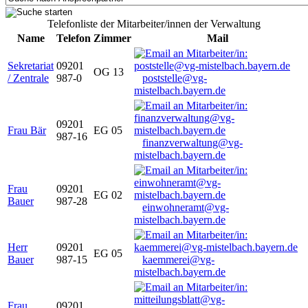
Telefonliste der Mitarbeiter/innen der Verwaltung
Name
Telefon
Zimmer
Mail
Sekretariat
09201
OG 13
/ Zentrale
987-0
poststelle@vg-
mistelbach.bayern.de
09201
Frau Bär
EG 05
987-16
finanzverwaltung@vg-
mistelbach.bayern.de
Frau
09201
EG 02
Bauer
987-28
einwohneramt@vg-
mistelbach.bayern.de
Herr
09201
EG 05
Bauer
987-15
kaemmerei@vg-
mistelbach.bayern.de
Frau
09201