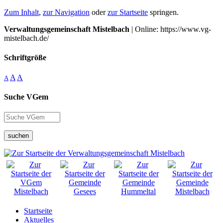
Zum Inhalt
,
zur Navigation
oder
zur Startseite
springen.
Verwaltungsgemeinschaft Mistelbach
| Online: https://www.vg-
mistelbach.de/
Schriftgröße
A
A
A
Suche VGem
suchen
Startseite
Aktuelles