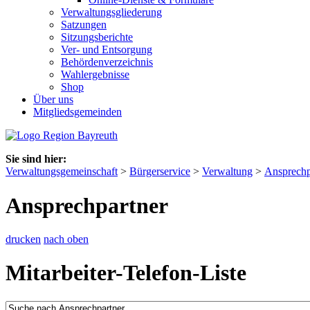
Verwaltungsgliederung
Satzungen
Sitzungsberichte
Ver- und Entsorgung
Behördenverzeichnis
Wahlergebnisse
Shop
Über uns
Mitgliedsgemeinden
Sie sind hier:
Verwaltungsgemeinschaft
>
Bürgerservice
>
Verwaltung
>
Ansprechp
Ansprechpartner
drucken
nach oben
Mitarbeiter-Telefon-Liste