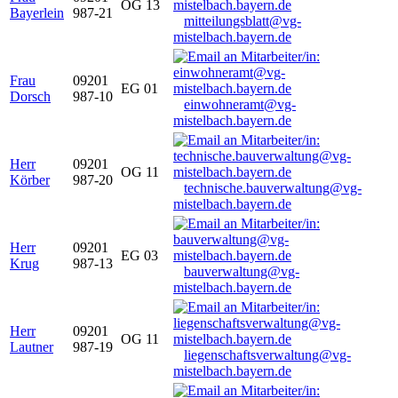
OG 13
Bayerlein
987-21
mitteilungsblatt@vg-
mistelbach.bayern.de
Frau
09201
EG 01
Dorsch
987-10
einwohneramt@vg-
mistelbach.bayern.de
Herr
09201
OG 11
Körber
987-20
technische.bauverwaltung@vg-
mistelbach.bayern.de
Herr
09201
EG 03
Krug
987-13
bauverwaltung@vg-
mistelbach.bayern.de
Herr
09201
OG 11
Lautner
987-19
liegenschaftsverwaltung@vg-
mistelbach.bayern.de