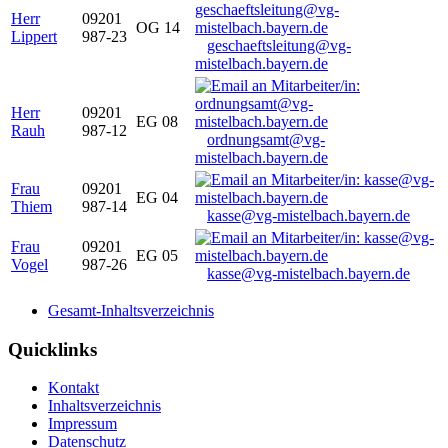
Herr
09201
OG 14
Lippert
987-23
geschaeftsleitung@vg-
mistelbach.bayern.de
Herr
09201
EG 08
Rauh
987-12
ordnungsamt@vg-
mistelbach.bayern.de
Frau
09201
EG 04
Thiem
987-14
kasse@vg-mistelbach.bayern.de
Frau
09201
EG 05
Vogel
987-26
kasse@vg-mistelbach.bayern.de
Gesamt-Inhaltsverzeichnis
Quicklinks
Kontakt
Inhaltsverzeichnis
Impressum
Datenschutz