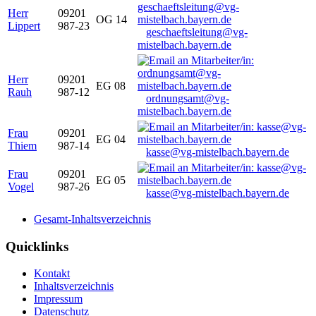
Herr
09201
OG 14
Lippert
987-23
geschaeftsleitung@vg-
mistelbach.bayern.de
Herr
09201
EG 08
Rauh
987-12
ordnungsamt@vg-
mistelbach.bayern.de
Frau
09201
EG 04
Thiem
987-14
kasse@vg-mistelbach.bayern.de
Frau
09201
EG 05
Vogel
987-26
kasse@vg-mistelbach.bayern.de
Gesamt-Inhaltsverzeichnis
Quicklinks
Kontakt
Inhaltsverzeichnis
Impressum
Datenschutz