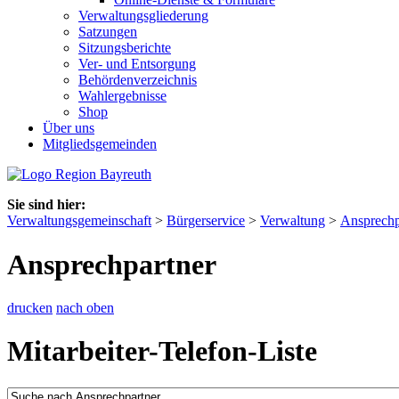
Verwaltungsgliederung
Satzungen
Sitzungsberichte
Ver- und Entsorgung
Behördenverzeichnis
Wahlergebnisse
Shop
Über uns
Mitgliedsgemeinden
Sie sind hier:
Verwaltungsgemeinschaft
>
Bürgerservice
>
Verwaltung
>
Ansprechp
Ansprechpartner
drucken
nach oben
Mitarbeiter-Telefon-Liste