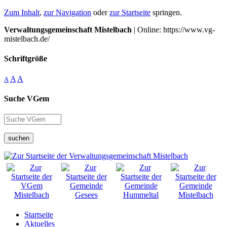
Zum Inhalt
,
zur Navigation
oder
zur Startseite
springen.
Verwaltungsgemeinschaft Mistelbach
| Online: https://www.vg-
mistelbach.de/
Schriftgröße
A
A
A
Suche VGem
suchen
Startseite
Aktuelles