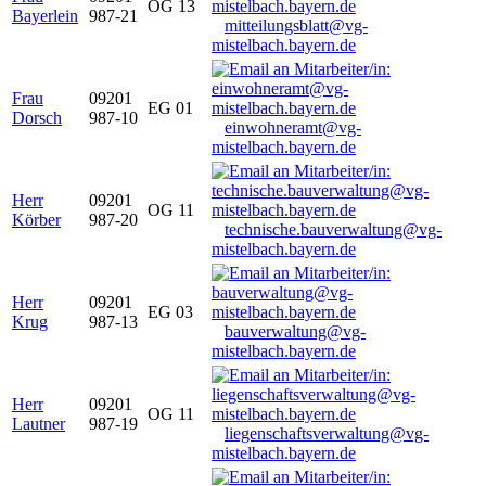
OG 13
Bayerlein
987-21
mitteilungsblatt@vg-
mistelbach.bayern.de
Frau
09201
EG 01
Dorsch
987-10
einwohneramt@vg-
mistelbach.bayern.de
Herr
09201
OG 11
Körber
987-20
technische.bauverwaltung@vg-
mistelbach.bayern.de
Herr
09201
EG 03
Krug
987-13
bauverwaltung@vg-
mistelbach.bayern.de
Herr
09201
OG 11
Lautner
987-19
liegenschaftsverwaltung@vg-
mistelbach.bayern.de