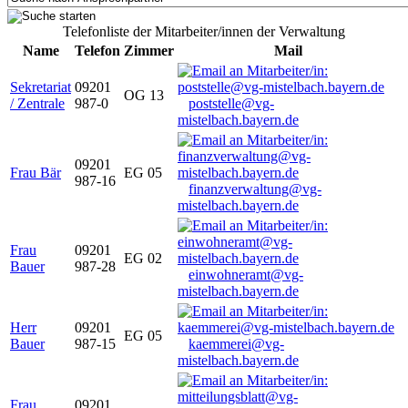
Telefonliste der Mitarbeiter/innen der Verwaltung
Name
Telefon
Zimmer
Mail
Sekretariat
09201
OG 13
/ Zentrale
987-0
poststelle@vg-
mistelbach.bayern.de
09201
Frau Bär
EG 05
987-16
finanzverwaltung@vg-
mistelbach.bayern.de
Frau
09201
EG 02
Bauer
987-28
einwohneramt@vg-
mistelbach.bayern.de
Herr
09201
EG 05
Bauer
987-15
kaemmerei@vg-
mistelbach.bayern.de
Frau
09201