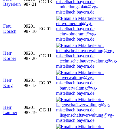
OG 13
Bayerlein
987-21
mitteilungsblatt@vg-
mistelbach.bayern.de
Frau
09201
EG 01
Dorsch
987-10
einwohneramt@vg-
mistelbach.bayern.de
Herr
09201
OG 11
Körber
987-20
technische.bauverwaltung@vg-
mistelbach.bayern.de
Herr
09201
EG 03
Krug
987-13
bauverwaltung@vg-
mistelbach.bayern.de
Herr
09201
OG 11
Lautner
987-19
liegenschaftsverwaltung@vg-
mistelbach.bayern.de