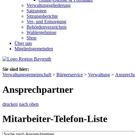
Verwaltungsgliederung
Satzungen
Sitzungsberichte
Ver- und Entsorgung
Behördenverzeichnis
Wahlergebnisse
Shop
Über uns
Mitgliedsgemeinden
Sie sind hier:
Verwaltungsgemeinschaft
>
Bürgerservice
>
Verwaltung
>
Ansprechp
Ansprechpartner
drucken
nach oben
Mitarbeiter-Telefon-Liste