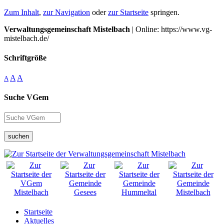
Zum Inhalt
,
zur Navigation
oder
zur Startseite
springen.
Verwaltungsgemeinschaft Mistelbach
| Online: https://www.vg-
mistelbach.de/
Schriftgröße
A
A
A
Suche VGem
suchen
Startseite
Aktuelles