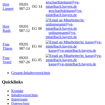
Herr
09201
OG 14
Lippert
987-23
geschaeftsleitung@vg-
mistelbach.bayern.de
Herr
09201
EG 08
Rauh
987-12
ordnungsamt@vg-
mistelbach.bayern.de
Frau
09201
EG 04
Thiem
987-14
kasse@vg-mistelbach.bayern.de
Frau
09201
EG 05
Vogel
987-26
kasse@vg-mistelbach.bayern.de
Gesamt-Inhaltsverzeichnis
Quicklinks
Kontakt
Inhaltsverzeichnis
Impressum
Datenschutz