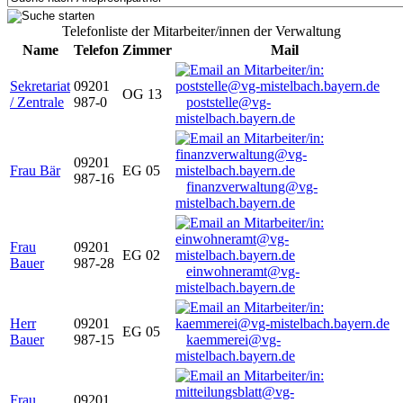
Telefonliste der Mitarbeiter/innen der Verwaltung
Name
Telefon
Zimmer
Mail
Sekretariat
09201
OG 13
/ Zentrale
987-0
poststelle@vg-
mistelbach.bayern.de
09201
Frau Bär
EG 05
987-16
finanzverwaltung@vg-
mistelbach.bayern.de
Frau
09201
EG 02
Bauer
987-28
einwohneramt@vg-
mistelbach.bayern.de
Herr
09201
EG 05
Bauer
987-15
kaemmerei@vg-
mistelbach.bayern.de
Frau
09201