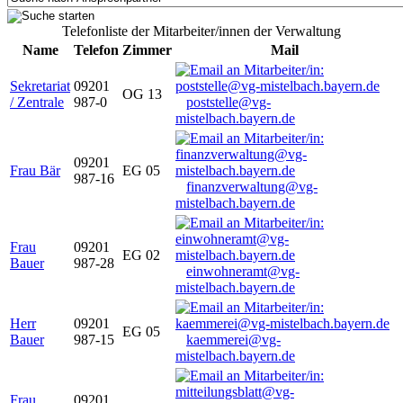
Telefonliste der Mitarbeiter/innen der Verwaltung
Name
Telefon
Zimmer
Mail
Sekretariat
09201
OG 13
/ Zentrale
987-0
poststelle@vg-
mistelbach.bayern.de
09201
Frau Bär
EG 05
987-16
finanzverwaltung@vg-
mistelbach.bayern.de
Frau
09201
EG 02
Bauer
987-28
einwohneramt@vg-
mistelbach.bayern.de
Herr
09201
EG 05
Bauer
987-15
kaemmerei@vg-
mistelbach.bayern.de
Frau
09201