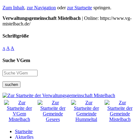
Zum Inhalt
,
zur Navigation
oder
zur Startseite
springen.
Verwaltungsgemeinschaft Mistelbach
| Online: https://www.vg-
mistelbach.de/
Schriftgröße
A
A
A
Suche VGem
suchen
Startseite
Aktuelles