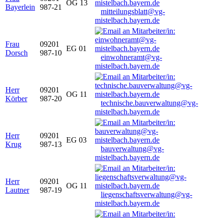
OG 13
Bayerlein
987-21
mitteilungsblatt@vg-
mistelbach.bayern.de
Frau
09201
EG 01
Dorsch
987-10
einwohneramt@vg-
mistelbach.bayern.de
Herr
09201
OG 11
Körber
987-20
technische.bauverwaltung@vg-
mistelbach.bayern.de
Herr
09201
EG 03
Krug
987-13
bauverwaltung@vg-
mistelbach.bayern.de
Herr
09201
OG 11
Lautner
987-19
liegenschaftsverwaltung@vg-
mistelbach.bayern.de