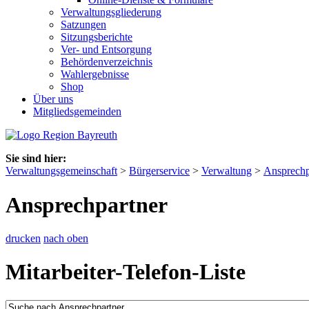
Verwaltungsgliederung
Satzungen
Sitzungsberichte
Ver- und Entsorgung
Behördenverzeichnis
Wahlergebnisse
Shop
Über uns
Mitgliedsgemeinden
Sie sind hier:
Verwaltungsgemeinschaft
>
Bürgerservice
>
Verwaltung
>
Ansprechp
Ansprechpartner
drucken
nach oben
Mitarbeiter-Telefon-Liste