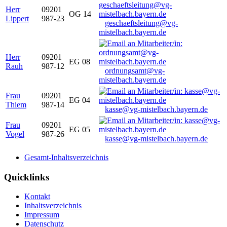
Herr
09201
OG 14
Lippert
987-23
geschaeftsleitung@vg-
mistelbach.bayern.de
Herr
09201
EG 08
Rauh
987-12
ordnungsamt@vg-
mistelbach.bayern.de
Frau
09201
EG 04
Thiem
987-14
kasse@vg-mistelbach.bayern.de
Frau
09201
EG 05
Vogel
987-26
kasse@vg-mistelbach.bayern.de
Gesamt-Inhaltsverzeichnis
Quicklinks
Kontakt
Inhaltsverzeichnis
Impressum
Datenschutz