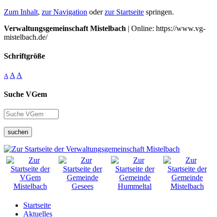
Zum Inhalt
,
zur Navigation
oder
zur Startseite
springen.
Verwaltungsgemeinschaft Mistelbach
| Online: https://www.vg-
mistelbach.de/
Schriftgröße
A
A
A
Suche VGem
suchen
Startseite
Aktuelles