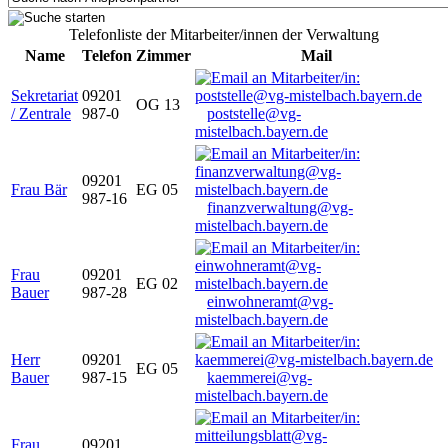
Telefonliste der Mitarbeiter/innen der Verwaltung
Name
Telefon
Zimmer
Mail
Sekretariat
09201
OG 13
/ Zentrale
987-0
poststelle@vg-
mistelbach.bayern.de
09201
Frau Bär
EG 05
987-16
finanzverwaltung@vg-
mistelbach.bayern.de
Frau
09201
EG 02
Bauer
987-28
einwohneramt@vg-
mistelbach.bayern.de
Herr
09201
EG 05
Bauer
987-15
kaemmerei@vg-
mistelbach.bayern.de
Frau
09201