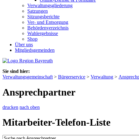
Verwaltungsgliederung
Satzungen
Sitzungsberichte
Ver- und Entsorgung
Behördenverzeichnis
Wahlergebnisse
Shop
Über uns
Mitgliedsgemeinden
Sie sind hier:
Verwaltungsgemeinschaft
>
Bürgerservice
>
Verwaltung
>
Ansprechp
Ansprechpartner
drucken
nach oben
Mitarbeiter-Telefon-Liste