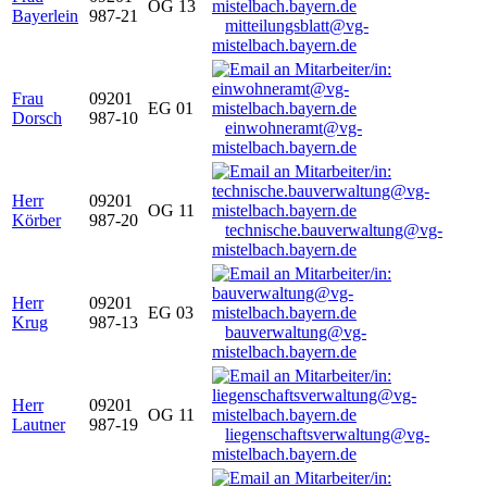
OG 13
Bayerlein
987-21
mitteilungsblatt@vg-
mistelbach.bayern.de
Frau
09201
EG 01
Dorsch
987-10
einwohneramt@vg-
mistelbach.bayern.de
Herr
09201
OG 11
Körber
987-20
technische.bauverwaltung@vg-
mistelbach.bayern.de
Herr
09201
EG 03
Krug
987-13
bauverwaltung@vg-
mistelbach.bayern.de
Herr
09201
OG 11
Lautner
987-19
liegenschaftsverwaltung@vg-
mistelbach.bayern.de