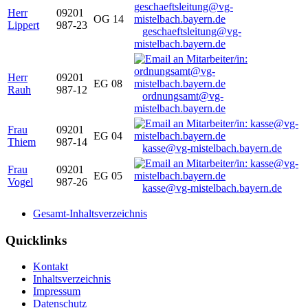
Herr
09201
OG 14
Lippert
987-23
geschaeftsleitung@vg-
mistelbach.bayern.de
Herr
09201
EG 08
Rauh
987-12
ordnungsamt@vg-
mistelbach.bayern.de
Frau
09201
EG 04
Thiem
987-14
kasse@vg-mistelbach.bayern.de
Frau
09201
EG 05
Vogel
987-26
kasse@vg-mistelbach.bayern.de
Gesamt-Inhaltsverzeichnis
Quicklinks
Kontakt
Inhaltsverzeichnis
Impressum
Datenschutz