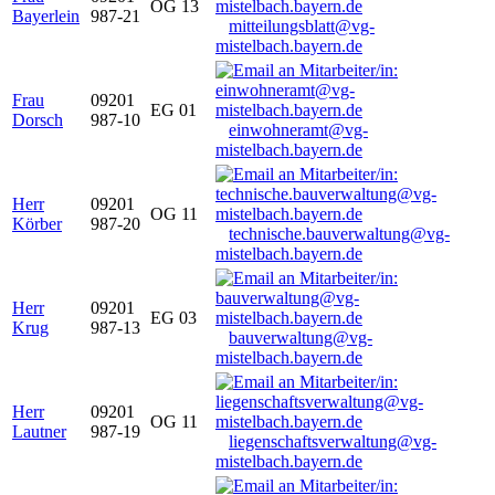
OG 13
Bayerlein
987-21
mitteilungsblatt@vg-
mistelbach.bayern.de
Frau
09201
EG 01
Dorsch
987-10
einwohneramt@vg-
mistelbach.bayern.de
Herr
09201
OG 11
Körber
987-20
technische.bauverwaltung@vg-
mistelbach.bayern.de
Herr
09201
EG 03
Krug
987-13
bauverwaltung@vg-
mistelbach.bayern.de
Herr
09201
OG 11
Lautner
987-19
liegenschaftsverwaltung@vg-
mistelbach.bayern.de