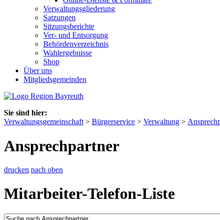
Verwaltungsgliederung
Satzungen
Sitzungsberichte
Ver- und Entsorgung
Behördenverzeichnis
Wahlergebnisse
Shop
Über uns
Mitgliedsgemeinden
Sie sind hier:
Verwaltungsgemeinschaft
>
Bürgerservice
>
Verwaltung
>
Ansprechp
Ansprechpartner
drucken
nach oben
Mitarbeiter-Telefon-Liste