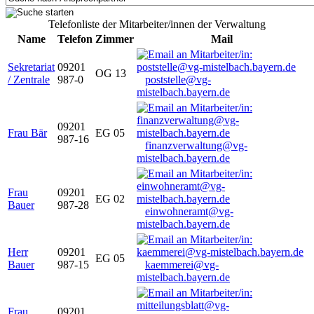
Telefonliste der Mitarbeiter/innen der Verwaltung
Name
Telefon
Zimmer
Mail
Sekretariat
09201
OG 13
/ Zentrale
987-0
poststelle@vg-
mistelbach.bayern.de
09201
Frau Bär
EG 05
987-16
finanzverwaltung@vg-
mistelbach.bayern.de
Frau
09201
EG 02
Bauer
987-28
einwohneramt@vg-
mistelbach.bayern.de
Herr
09201
EG 05
Bauer
987-15
kaemmerei@vg-
mistelbach.bayern.de
Frau
09201