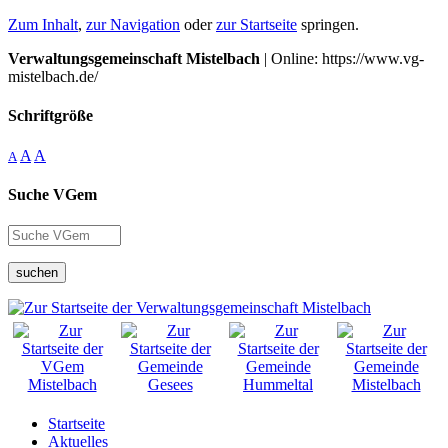
Zum Inhalt
,
zur Navigation
oder
zur Startseite
springen.
Verwaltungsgemeinschaft Mistelbach
| Online: https://www.vg-
mistelbach.de/
Schriftgröße
A
A
A
Suche VGem
suchen
Startseite
Aktuelles