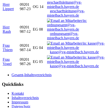
Herr
09201
OG 14
Lippert
987-23
geschaeftsleitung@vg-
mistelbach.bayern.de
Herr
09201
EG 08
Rauh
987-12
ordnungsamt@vg-
mistelbach.bayern.de
Frau
09201
EG 04
Thiem
987-14
kasse@vg-mistelbach.bayern.de
Frau
09201
EG 05
Vogel
987-26
kasse@vg-mistelbach.bayern.de
Gesamt-Inhaltsverzeichnis
Quicklinks
Kontakt
Inhaltsverzeichnis
Impressum
Datenschutz