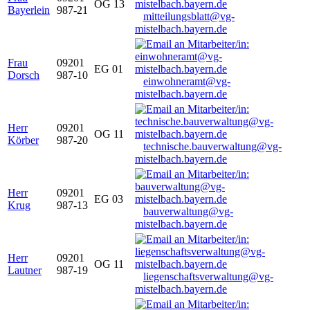
OG 13
Bayerlein
987-21
mitteilungsblatt@vg-
mistelbach.bayern.de
Frau
09201
EG 01
Dorsch
987-10
einwohneramt@vg-
mistelbach.bayern.de
Herr
09201
OG 11
Körber
987-20
technische.bauverwaltung@vg-
mistelbach.bayern.de
Herr
09201
EG 03
Krug
987-13
bauverwaltung@vg-
mistelbach.bayern.de
Herr
09201
OG 11
Lautner
987-19
liegenschaftsverwaltung@vg-
mistelbach.bayern.de