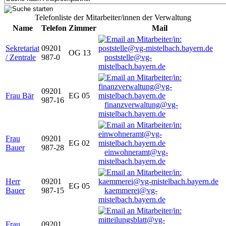
Telefonliste der Mitarbeiter/innen der Verwaltung
Name
Telefon
Zimmer
Mail
Sekretariat
09201
OG 13
/ Zentrale
987-0
poststelle@vg-
mistelbach.bayern.de
09201
Frau Bär
EG 05
987-16
finanzverwaltung@vg-
mistelbach.bayern.de
Frau
09201
EG 02
Bauer
987-28
einwohneramt@vg-
mistelbach.bayern.de
Herr
09201
EG 05
Bauer
987-15
kaemmerei@vg-
mistelbach.bayern.de
Frau
09201