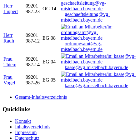
Herr
09201
OG 14
Lippert
987-23
geschaeftsleitung@vg-
mistelbach.bayern.de
Herr
09201
EG 08
Rauh
987-12
ordnungsamt@vg-
mistelbach.bayern.de
Frau
09201
EG 04
Thiem
987-14
kasse@vg-mistelbach.bayern.de
Frau
09201
EG 05
Vogel
987-26
kasse@vg-mistelbach.bayern.de
Gesamt-Inhaltsverzeichnis
Quicklinks
Kontakt
Inhaltsverzeichnis
Impressum
Datenschutz