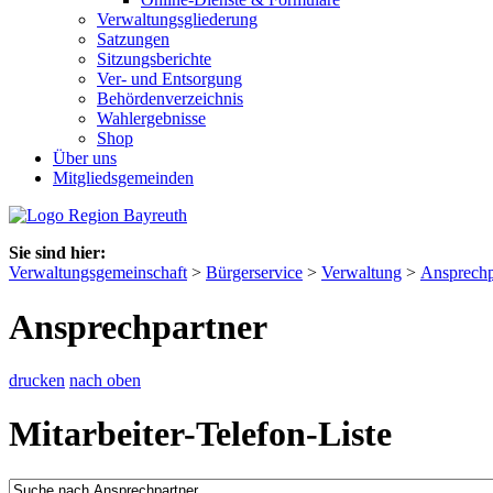
Verwaltungsgliederung
Satzungen
Sitzungsberichte
Ver- und Entsorgung
Behördenverzeichnis
Wahlergebnisse
Shop
Über uns
Mitgliedsgemeinden
Sie sind hier:
Verwaltungsgemeinschaft
>
Bürgerservice
>
Verwaltung
>
Ansprechp
Ansprechpartner
drucken
nach oben
Mitarbeiter-Telefon-Liste