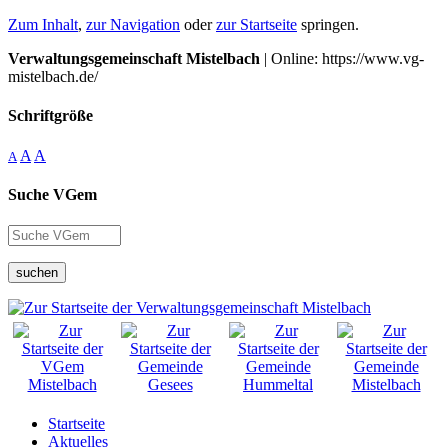
Zum Inhalt
,
zur Navigation
oder
zur Startseite
springen.
Verwaltungsgemeinschaft Mistelbach
| Online: https://www.vg-
mistelbach.de/
Schriftgröße
A
A
A
Suche VGem
suchen
Startseite
Aktuelles