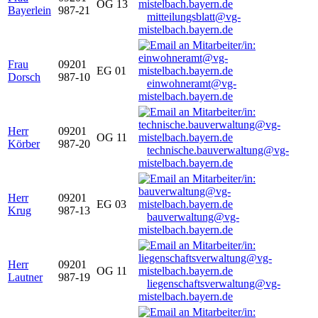
OG 13
Bayerlein
987-21
mitteilungsblatt@vg-
mistelbach.bayern.de
Frau
09201
EG 01
Dorsch
987-10
einwohneramt@vg-
mistelbach.bayern.de
Herr
09201
OG 11
Körber
987-20
technische.bauverwaltung@vg-
mistelbach.bayern.de
Herr
09201
EG 03
Krug
987-13
bauverwaltung@vg-
mistelbach.bayern.de
Herr
09201
OG 11
Lautner
987-19
liegenschaftsverwaltung@vg-
mistelbach.bayern.de