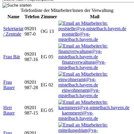
Telefonliste der Mitarbeiter/innen der Verwaltung
Name
Telefon
Zimmer
Mail
Sekretariat
09201
OG 13
/ Zentrale
987-0
poststelle@vg-
mistelbach.bayern.de
09201
Frau Bär
EG 05
987-16
finanzverwaltung@vg-
mistelbach.bayern.de
Frau
09201
EG 02
Bauer
987-28
einwohneramt@vg-
mistelbach.bayern.de
Herr
09201
EG 05
Bauer
987-15
kaemmerei@vg-
mistelbach.bayern.de
Frau
09201