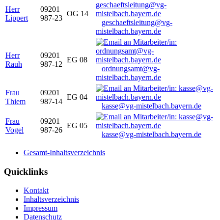
Herr
09201
OG 14
Lippert
987-23
geschaeftsleitung@vg-
mistelbach.bayern.de
Herr
09201
EG 08
Rauh
987-12
ordnungsamt@vg-
mistelbach.bayern.de
Frau
09201
EG 04
Thiem
987-14
kasse@vg-mistelbach.bayern.de
Frau
09201
EG 05
Vogel
987-26
kasse@vg-mistelbach.bayern.de
Gesamt-Inhaltsverzeichnis
Quicklinks
Kontakt
Inhaltsverzeichnis
Impressum
Datenschutz