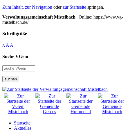
Zum Inhalt
,
zur Navigation
oder
zur Startseite
springen.
Verwaltungsgemeinschaft Mistelbach
| Online: https://www.vg-
mistelbach.de/
Schriftgröße
A
A
A
Suche VGem
suchen
Startseite
Aktuelles