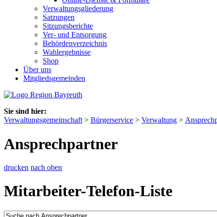
Verwaltungsgliederung
Satzungen
Sitzungsberichte
Ver- und Entsorgung
Behördenverzeichnis
Wahlergebnisse
Shop
Über uns
Mitgliedsgemeinden
Sie sind hier:
Verwaltungsgemeinschaft
>
Bürgerservice
>
Verwaltung
>
Ansprechp
Ansprechpartner
drucken
nach oben
Mitarbeiter-Telefon-Liste