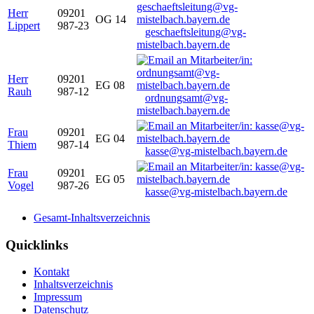
Herr
09201
OG 14
Lippert
987-23
geschaeftsleitung@vg-
mistelbach.bayern.de
Herr
09201
EG 08
Rauh
987-12
ordnungsamt@vg-
mistelbach.bayern.de
Frau
09201
EG 04
Thiem
987-14
kasse@vg-mistelbach.bayern.de
Frau
09201
EG 05
Vogel
987-26
kasse@vg-mistelbach.bayern.de
Gesamt-Inhaltsverzeichnis
Quicklinks
Kontakt
Inhaltsverzeichnis
Impressum
Datenschutz