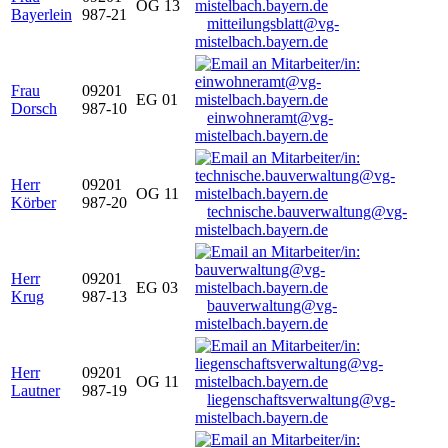
OG 13
Bayerlein
987-21
mitteilungsblatt@vg-
mistelbach.bayern.de
Frau
09201
EG 01
Dorsch
987-10
einwohneramt@vg-
mistelbach.bayern.de
Herr
09201
OG 11
Körber
987-20
technische.bauverwaltung@vg-
mistelbach.bayern.de
Herr
09201
EG 03
Krug
987-13
bauverwaltung@vg-
mistelbach.bayern.de
Herr
09201
OG 11
Lautner
987-19
liegenschaftsverwaltung@vg-
mistelbach.bayern.de