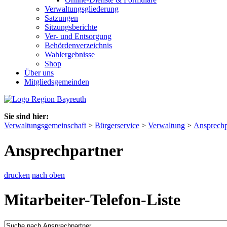
Verwaltungsgliederung
Satzungen
Sitzungsberichte
Ver- und Entsorgung
Behördenverzeichnis
Wahlergebnisse
Shop
Über uns
Mitgliedsgemeinden
Sie sind hier:
Verwaltungsgemeinschaft
>
Bürgerservice
>
Verwaltung
>
Ansprechp
Ansprechpartner
drucken
nach oben
Mitarbeiter-Telefon-Liste