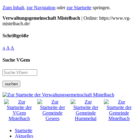
Zum Inhalt
,
zur Navigation
oder
zur Startseite
springen.
Verwaltungsgemeinschaft Mistelbach
| Online: https://www.vg-
mistelbach.de/
Schriftgröße
A
A
A
Suche VGem
suchen
Startseite
Aktuelles