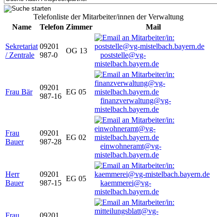
Telefonliste der Mitarbeiter/innen der Verwaltung
Name
Telefon
Zimmer
Mail
Sekretariat
09201
OG 13
/ Zentrale
987-0
poststelle@vg-
mistelbach.bayern.de
09201
Frau Bär
EG 05
987-16
finanzverwaltung@vg-
mistelbach.bayern.de
Frau
09201
EG 02
Bauer
987-28
einwohneramt@vg-
mistelbach.bayern.de
Herr
09201
EG 05
Bauer
987-15
kaemmerei@vg-
mistelbach.bayern.de
Frau
09201