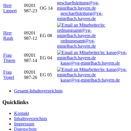
Herr
09201
OG 14
Lippert
987-23
geschaeftsleitung@vg-
mistelbach.bayern.de
Herr
09201
EG 08
Rauh
987-12
ordnungsamt@vg-
mistelbach.bayern.de
Frau
09201
EG 04
Thiem
987-14
kasse@vg-mistelbach.bayern.de
Frau
09201
EG 05
Vogel
987-26
kasse@vg-mistelbach.bayern.de
Gesamt-Inhaltsverzeichnis
Quicklinks
Kontakt
Inhaltsverzeichnis
Impressum
Datenschutz