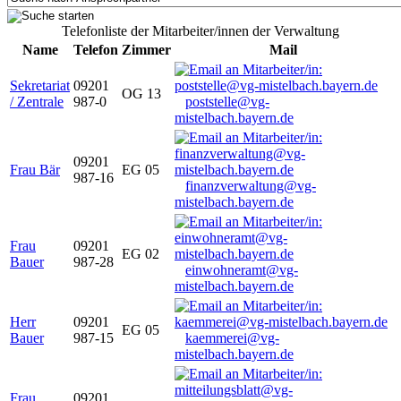
Telefonliste der Mitarbeiter/innen der Verwaltung
Name
Telefon
Zimmer
Mail
Sekretariat
09201
OG 13
/ Zentrale
987-0
poststelle@vg-
mistelbach.bayern.de
09201
Frau Bär
EG 05
987-16
finanzverwaltung@vg-
mistelbach.bayern.de
Frau
09201
EG 02
Bauer
987-28
einwohneramt@vg-
mistelbach.bayern.de
Herr
09201
EG 05
Bauer
987-15
kaemmerei@vg-
mistelbach.bayern.de
Frau
09201