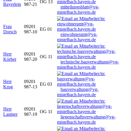
OG 13
Bayerlein
987-21
mitteilungsblatt@vg-
mistelbach.bayern.de
Frau
09201
EG 01
Dorsch
987-10
einwohneramt@vg-
mistelbach.bayern.de
Herr
09201
OG 11
Körber
987-20
technische.bauverwaltung@vg-
mistelbach.bayern.de
Herr
09201
EG 03
Krug
987-13
bauverwaltung@vg-
mistelbach.bayern.de
Herr
09201
OG 11
Lautner
987-19
liegenschaftsverwaltung@vg-
mistelbach.bayern.de