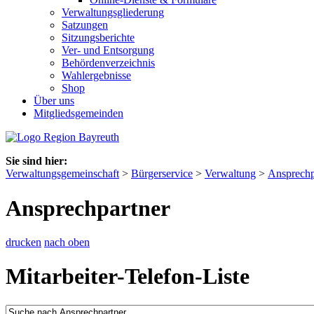
Verwaltungsgliederung
Satzungen
Sitzungsberichte
Ver- und Entsorgung
Behördenverzeichnis
Wahlergebnisse
Shop
Über uns
Mitgliedsgemeinden
Sie sind hier:
Verwaltungsgemeinschaft
>
Bürgerservice
>
Verwaltung
>
Ansprechp
Ansprechpartner
drucken
nach oben
Mitarbeiter-Telefon-Liste