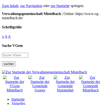
Zum Inhalt
,
zur Navigation
oder
zur Startseite
springen.
Verwaltungsgemeinschaft Mistelbach
| Online: https://www.vg-
mistelbach.de/
Schriftgröße
A
A
A
Suche VGem
suchen
Startseite
Aktuelles