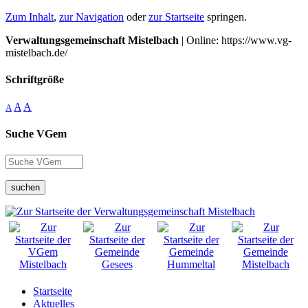
Zum Inhalt
,
zur Navigation
oder
zur Startseite
springen.
Verwaltungsgemeinschaft Mistelbach
| Online: https://www.vg-
mistelbach.de/
Schriftgröße
A
A
A
Suche VGem
suchen
Startseite
Aktuelles