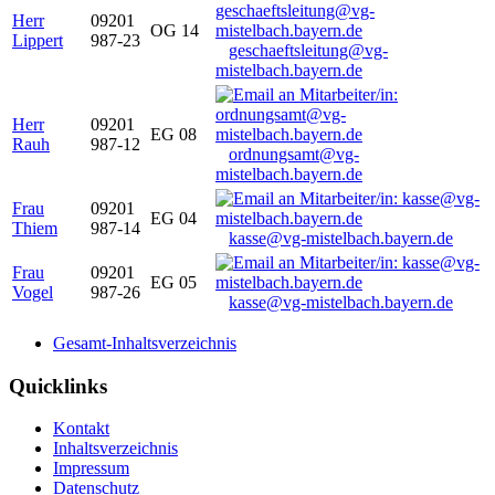
Herr
09201
OG 14
Lippert
987-23
geschaeftsleitung@vg-
mistelbach.bayern.de
Herr
09201
EG 08
Rauh
987-12
ordnungsamt@vg-
mistelbach.bayern.de
Frau
09201
EG 04
Thiem
987-14
kasse@vg-mistelbach.bayern.de
Frau
09201
EG 05
Vogel
987-26
kasse@vg-mistelbach.bayern.de
Gesamt-Inhaltsverzeichnis
Quicklinks
Kontakt
Inhaltsverzeichnis
Impressum
Datenschutz