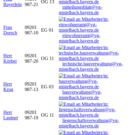
OG 13
Bayerlein
987-21
mitteilungsblatt@vg-
mistelbach.bayern.de
Frau
09201
EG 01
Dorsch
987-10
einwohneramt@vg-
mistelbach.bayern.de
Herr
09201
OG 11
Körber
987-20
technische.bauverwaltung@vg-
mistelbach.bayern.de
Herr
09201
EG 03
Krug
987-13
bauverwaltung@vg-
mistelbach.bayern.de
Herr
09201
OG 11
Lautner
987-19
liegenschaftsverwaltung@vg-
mistelbach.bayern.de