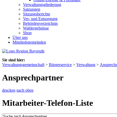
Verwaltungsgliederung
Satzungen
Sitzungsberichte
Ver- und Entsorgung
Behördenverzeichnis
Wahlergebnisse
Shop
Über uns
Mitgliedsgemeinden
Sie sind hier:
Verwaltungsgemeinschaft
>
Bürgerservice
>
Verwaltung
>
Ansprechp
Ansprechpartner
drucken
nach oben
Mitarbeiter-Telefon-Liste