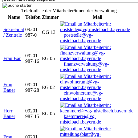
Telefonliste der Mitarbeiter/innen der Verwaltung
Name
Telefon
Zimmer
Mail
Sekretariat
09201
OG 13
/ Zentrale
987-0
poststelle@vg-
mistelbach.bayern.de
09201
Frau Bär
EG 05
987-16
finanzverwaltung@vg-
mistelbach.bayern.de
Frau
09201
EG 02
Bauer
987-28
einwohneramt@vg-
mistelbach.bayern.de
Herr
09201
EG 05
Bauer
987-15
kaemmerei@vg-
mistelbach.bayern.de
Frau
09201