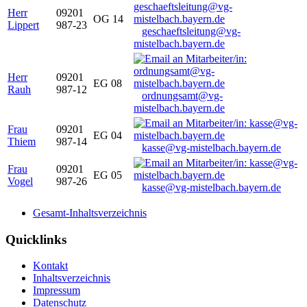
Herr
09201
OG 14
Lippert
987-23
geschaeftsleitung@vg-
mistelbach.bayern.de
Herr
09201
EG 08
Rauh
987-12
ordnungsamt@vg-
mistelbach.bayern.de
Frau
09201
EG 04
Thiem
987-14
kasse@vg-mistelbach.bayern.de
Frau
09201
EG 05
Vogel
987-26
kasse@vg-mistelbach.bayern.de
Gesamt-Inhaltsverzeichnis
Quicklinks
Kontakt
Inhaltsverzeichnis
Impressum
Datenschutz