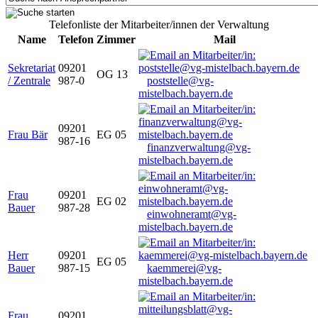
Telefonliste der Mitarbeiter/innen der Verwaltung
Name
Telefon
Zimmer
Mail
Sekretariat
09201
OG 13
/ Zentrale
987-0
poststelle@vg-
mistelbach.bayern.de
09201
Frau Bär
EG 05
987-16
finanzverwaltung@vg-
mistelbach.bayern.de
Frau
09201
EG 02
Bauer
987-28
einwohneramt@vg-
mistelbach.bayern.de
Herr
09201
EG 05
Bauer
987-15
kaemmerei@vg-
mistelbach.bayern.de
Frau
09201