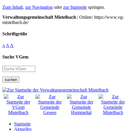
Zum Inhalt
,
zur Navigation
oder
zur Startseite
springen.
Verwaltungsgemeinschaft Mistelbach
| Online: https://www.vg-
mistelbach.de/
Schriftgröße
A
A
A
Suche VGem
suchen
Startseite
Aktuelles