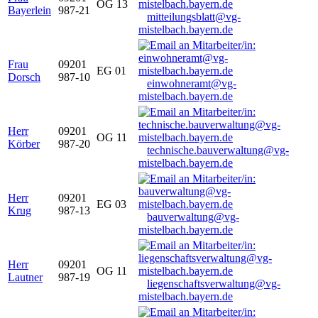
OG 13
Bayerlein
987-21
mitteilungsblatt@vg-
mistelbach.bayern.de
Frau
09201
EG 01
Dorsch
987-10
einwohneramt@vg-
mistelbach.bayern.de
Herr
09201
OG 11
Körber
987-20
technische.bauverwaltung@vg-
mistelbach.bayern.de
Herr
09201
EG 03
Krug
987-13
bauverwaltung@vg-
mistelbach.bayern.de
Herr
09201
OG 11
Lautner
987-19
liegenschaftsverwaltung@vg-
mistelbach.bayern.de