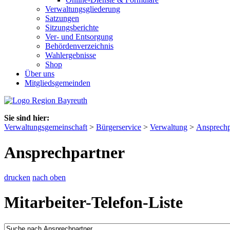
Verwaltungsgliederung
Satzungen
Sitzungsberichte
Ver- und Entsorgung
Behördenverzeichnis
Wahlergebnisse
Shop
Über uns
Mitgliedsgemeinden
Sie sind hier:
Verwaltungsgemeinschaft
>
Bürgerservice
>
Verwaltung
>
Ansprechp
Ansprechpartner
drucken
nach oben
Mitarbeiter-Telefon-Liste