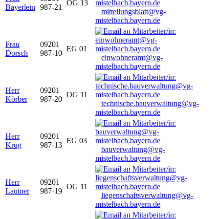
OG 13
Bayerlein
987-21
mitteilungsblatt@vg-
mistelbach.bayern.de
Frau
09201
EG 01
Dorsch
987-10
einwohneramt@vg-
mistelbach.bayern.de
Herr
09201
OG 11
Körber
987-20
technische.bauverwaltung@vg-
mistelbach.bayern.de
Herr
09201
EG 03
Krug
987-13
bauverwaltung@vg-
mistelbach.bayern.de
Herr
09201
OG 11
Lautner
987-19
liegenschaftsverwaltung@vg-
mistelbach.bayern.de