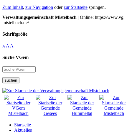
Zum Inhalt
,
zur Navigation
oder
zur Startseite
springen.
Verwaltungsgemeinschaft Mistelbach
| Online: https://www.vg-
mistelbach.de/
Schriftgröße
A
A
A
Suche VGem
suchen
Startseite
Aktuelles