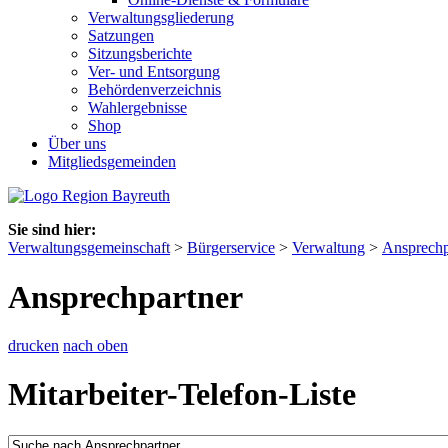
Verwaltungsgliederung
Satzungen
Sitzungsberichte
Ver- und Entsorgung
Behördenverzeichnis
Wahlergebnisse
Shop
Über uns
Mitgliedsgemeinden
Sie sind hier:
Verwaltungsgemeinschaft
>
Bürgerservice
>
Verwaltung
>
Ansprechp
Ansprechpartner
drucken
nach oben
Mitarbeiter-Telefon-Liste