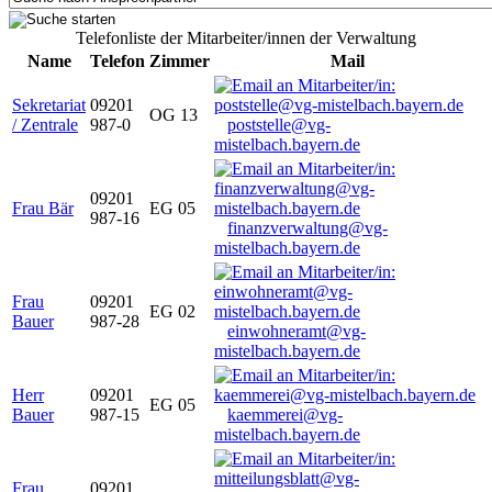
Telefonliste der Mitarbeiter/innen der Verwaltung
Name
Telefon
Zimmer
Mail
Sekretariat
09201
OG 13
/ Zentrale
987-0
poststelle@vg-
mistelbach.bayern.de
09201
Frau Bär
EG 05
987-16
finanzverwaltung@vg-
mistelbach.bayern.de
Frau
09201
EG 02
Bauer
987-28
einwohneramt@vg-
mistelbach.bayern.de
Herr
09201
EG 05
Bauer
987-15
kaemmerei@vg-
mistelbach.bayern.de
Frau
09201