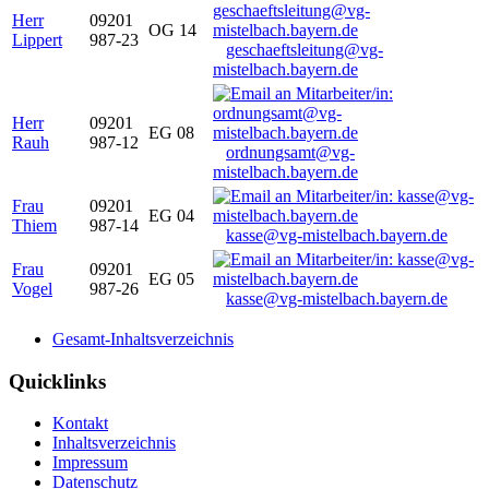
Herr
09201
OG 14
Lippert
987-23
geschaeftsleitung@vg-
mistelbach.bayern.de
Herr
09201
EG 08
Rauh
987-12
ordnungsamt@vg-
mistelbach.bayern.de
Frau
09201
EG 04
Thiem
987-14
kasse@vg-mistelbach.bayern.de
Frau
09201
EG 05
Vogel
987-26
kasse@vg-mistelbach.bayern.de
Gesamt-Inhaltsverzeichnis
Quicklinks
Kontakt
Inhaltsverzeichnis
Impressum
Datenschutz