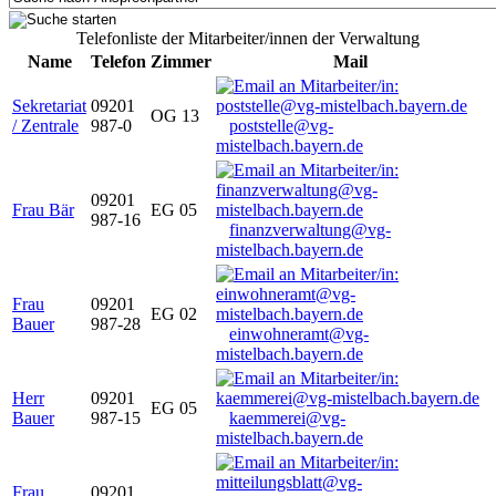
Telefonliste der Mitarbeiter/innen der Verwaltung
Name
Telefon
Zimmer
Mail
Sekretariat
09201
OG 13
/ Zentrale
987-0
poststelle@vg-
mistelbach.bayern.de
09201
Frau Bär
EG 05
987-16
finanzverwaltung@vg-
mistelbach.bayern.de
Frau
09201
EG 02
Bauer
987-28
einwohneramt@vg-
mistelbach.bayern.de
Herr
09201
EG 05
Bauer
987-15
kaemmerei@vg-
mistelbach.bayern.de
Frau
09201