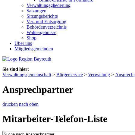
Verwaltungsgliederung
Satzungen
Sitzungsberichte
Ver- und Entsorgung
Behördenverzeichnis
Wahlergebnisse
Shop
Über uns
Mitgliedsgemeinden
Sie sind hier:
Verwaltungsgemeinschaft
>
Bürgerservice
>
Verwaltung
>
Ansprechp
Ansprechpartner
drucken
nach oben
Mitarbeiter-Telefon-Liste