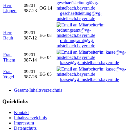
Herr
09201
OG 14
Lippert
987-23
geschaeftsleitung@vg-
mistelbach.bayern.de
Herr
09201
EG 08
Rauh
987-12
ordnungsamt@vg-
mistelbach.bayern.de
Frau
09201
EG 04
Thiem
987-14
kasse@vg-mistelbach.bayern.de
Frau
09201
EG 05
Vogel
987-26
kasse@vg-mistelbach.bayern.de
Gesamt-Inhaltsverzeichnis
Quicklinks
Kontakt
Inhaltsverzeichnis
Impressum
Datenschutz