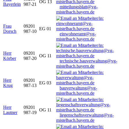
OG 13
Bayerlein
987-21
mitteilungsblatt@vg-
mistelbach.bayern.de
Frau
09201
EG 01
Dorsch
987-10
einwohneramt@vg-
mistelbach.bayern.de
Herr
09201
OG 11
Körber
987-20
technische.bauverwaltung@vg-
mistelbach.bayern.de
Herr
09201
EG 03
Krug
987-13
bauverwaltung@vg-
mistelbach.bayern.de
Herr
09201
OG 11
Lautner
987-19
liegenschaftsverwaltung@vg-
mistelbach.bayern.de