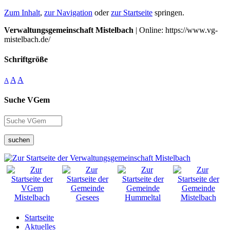
Zum Inhalt
,
zur Navigation
oder
zur Startseite
springen.
Verwaltungsgemeinschaft Mistelbach
| Online: https://www.vg-
mistelbach.de/
Schriftgröße
A
A
A
Suche VGem
suchen
Startseite
Aktuelles