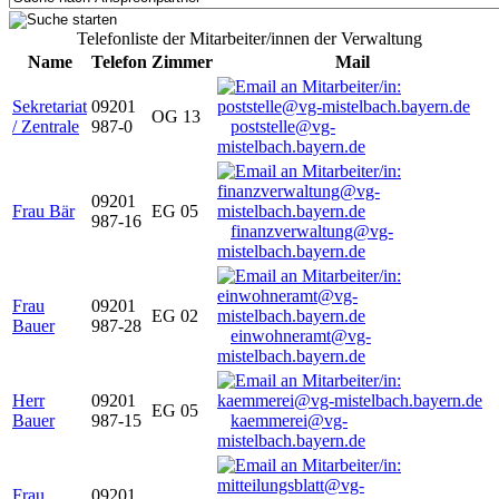
Telefonliste der Mitarbeiter/innen der Verwaltung
Name
Telefon
Zimmer
Mail
Sekretariat
09201
OG 13
/ Zentrale
987-0
poststelle@vg-
mistelbach.bayern.de
09201
Frau Bär
EG 05
987-16
finanzverwaltung@vg-
mistelbach.bayern.de
Frau
09201
EG 02
Bauer
987-28
einwohneramt@vg-
mistelbach.bayern.de
Herr
09201
EG 05
Bauer
987-15
kaemmerei@vg-
mistelbach.bayern.de
Frau
09201