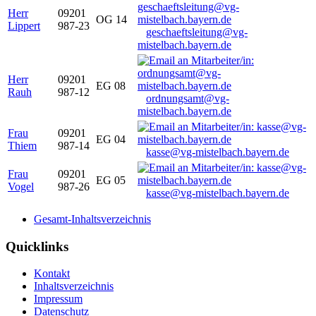
Herr
09201
OG 14
Lippert
987-23
geschaeftsleitung@vg-
mistelbach.bayern.de
Herr
09201
EG 08
Rauh
987-12
ordnungsamt@vg-
mistelbach.bayern.de
Frau
09201
EG 04
Thiem
987-14
kasse@vg-mistelbach.bayern.de
Frau
09201
EG 05
Vogel
987-26
kasse@vg-mistelbach.bayern.de
Gesamt-Inhaltsverzeichnis
Quicklinks
Kontakt
Inhaltsverzeichnis
Impressum
Datenschutz