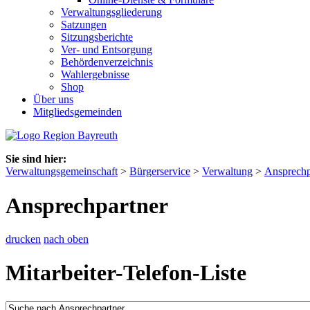
Verwaltungsgliederung
Satzungen
Sitzungsberichte
Ver- und Entsorgung
Behördenverzeichnis
Wahlergebnisse
Shop
Über uns
Mitgliedsgemeinden
Sie sind hier:
Verwaltungsgemeinschaft
>
Bürgerservice
>
Verwaltung
>
Ansprechp
Ansprechpartner
drucken
nach oben
Mitarbeiter-Telefon-Liste