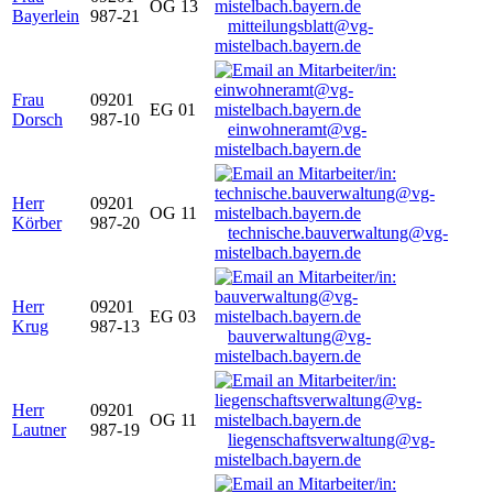
OG 13
Bayerlein
987-21
mitteilungsblatt@vg-
mistelbach.bayern.de
Frau
09201
EG 01
Dorsch
987-10
einwohneramt@vg-
mistelbach.bayern.de
Herr
09201
OG 11
Körber
987-20
technische.bauverwaltung@vg-
mistelbach.bayern.de
Herr
09201
EG 03
Krug
987-13
bauverwaltung@vg-
mistelbach.bayern.de
Herr
09201
OG 11
Lautner
987-19
liegenschaftsverwaltung@vg-
mistelbach.bayern.de