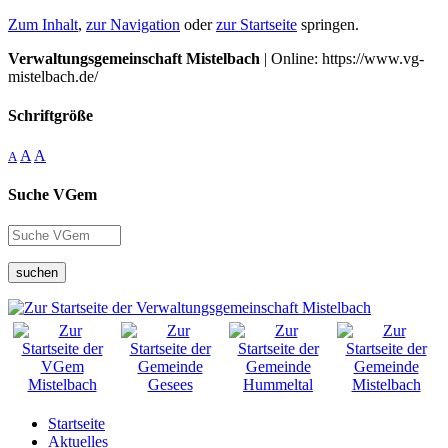
Zum Inhalt
,
zur Navigation
oder
zur Startseite
springen.
Verwaltungsgemeinschaft Mistelbach
| Online: https://www.vg-
mistelbach.de/
Schriftgröße
A
A
A
Suche VGem
suchen
Startseite
Aktuelles