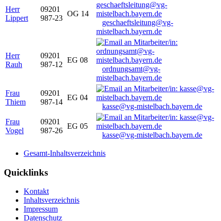
Herr
09201
OG 14
Lippert
987-23
geschaeftsleitung@vg-
mistelbach.bayern.de
Herr
09201
EG 08
Rauh
987-12
ordnungsamt@vg-
mistelbach.bayern.de
Frau
09201
EG 04
Thiem
987-14
kasse@vg-mistelbach.bayern.de
Frau
09201
EG 05
Vogel
987-26
kasse@vg-mistelbach.bayern.de
Gesamt-Inhaltsverzeichnis
Quicklinks
Kontakt
Inhaltsverzeichnis
Impressum
Datenschutz