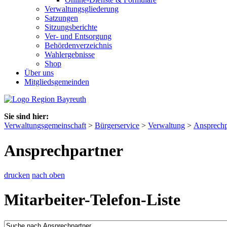
Verwaltungsgliederung
Satzungen
Sitzungsberichte
Ver- und Entsorgung
Behördenverzeichnis
Wahlergebnisse
Shop
Über uns
Mitgliedsgemeinden
Sie sind hier:
Verwaltungsgemeinschaft
>
Bürgerservice
>
Verwaltung
>
Ansprechp
Ansprechpartner
drucken
nach oben
Mitarbeiter-Telefon-Liste