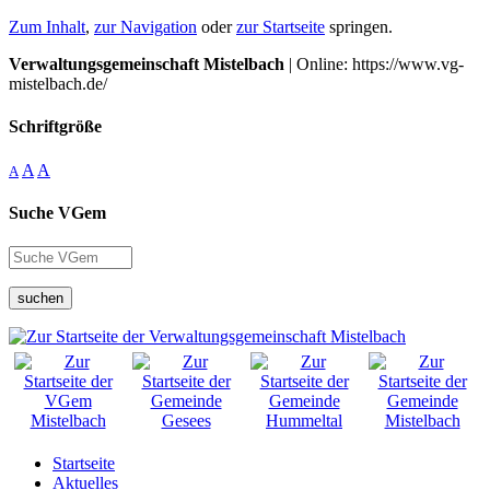
Zum Inhalt
,
zur Navigation
oder
zur Startseite
springen.
Verwaltungsgemeinschaft Mistelbach
| Online: https://www.vg-
mistelbach.de/
Schriftgröße
A
A
A
Suche VGem
suchen
Startseite
Aktuelles