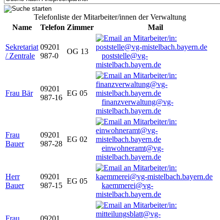
Telefonliste der Mitarbeiter/innen der Verwaltung
Name
Telefon
Zimmer
Mail
Sekretariat
09201
OG 13
/ Zentrale
987-0
poststelle@vg-
mistelbach.bayern.de
09201
Frau Bär
EG 05
987-16
finanzverwaltung@vg-
mistelbach.bayern.de
Frau
09201
EG 02
Bauer
987-28
einwohneramt@vg-
mistelbach.bayern.de
Herr
09201
EG 05
Bauer
987-15
kaemmerei@vg-
mistelbach.bayern.de
Frau
09201