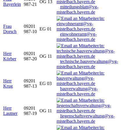
OG 13
Bayerlein
987-21
mitteilungsblatt@vg-
mistelbach.bayern.de
Frau
09201
EG 01
Dorsch
987-10
einwohneramt@vg-
mistelbach.bayern.de
Herr
09201
OG 11
Körber
987-20
technische.bauverwaltung@vg-
mistelbach.bayern.de
Herr
09201
EG 03
Krug
987-13
bauverwaltung@vg-
mistelbach.bayern.de
Herr
09201
OG 11
Lautner
987-19
liegenschaftsverwaltung@vg-
mistelbach.bayern.de