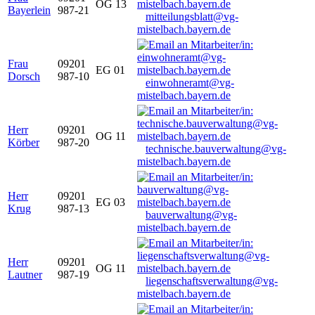
OG 13
Bayerlein
987-21
mitteilungsblatt@vg-
mistelbach.bayern.de
Frau
09201
EG 01
Dorsch
987-10
einwohneramt@vg-
mistelbach.bayern.de
Herr
09201
OG 11
Körber
987-20
technische.bauverwaltung@vg-
mistelbach.bayern.de
Herr
09201
EG 03
Krug
987-13
bauverwaltung@vg-
mistelbach.bayern.de
Herr
09201
OG 11
Lautner
987-19
liegenschaftsverwaltung@vg-
mistelbach.bayern.de