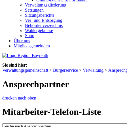
Verwaltungsgliederung
Satzungen
Sitzungsberichte
Ver- und Entsorgung
Behördenverzeichnis
Wahlergebnisse
Shop
Über uns
Mitgliedsgemeinden
Sie sind hier:
Verwaltungsgemeinschaft
>
Bürgerservice
>
Verwaltung
>
Ansprechp
Ansprechpartner
drucken
nach oben
Mitarbeiter-Telefon-Liste