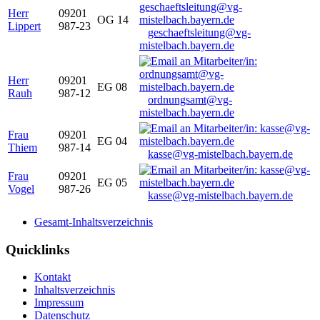
Herr
09201
OG 14
Lippert
987-23
geschaeftsleitung@vg-
mistelbach.bayern.de
Herr
09201
EG 08
Rauh
987-12
ordnungsamt@vg-
mistelbach.bayern.de
Frau
09201
EG 04
Thiem
987-14
kasse@vg-mistelbach.bayern.de
Frau
09201
EG 05
Vogel
987-26
kasse@vg-mistelbach.bayern.de
Gesamt-Inhaltsverzeichnis
Quicklinks
Kontakt
Inhaltsverzeichnis
Impressum
Datenschutz