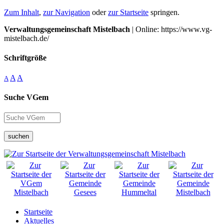
Zum Inhalt
,
zur Navigation
oder
zur Startseite
springen.
Verwaltungsgemeinschaft Mistelbach
| Online: https://www.vg-
mistelbach.de/
Schriftgröße
A
A
A
Suche VGem
suchen
Startseite
Aktuelles