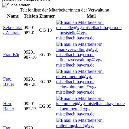
Telefonliste der Mitarbeiter/innen der Verwaltung
Name
Telefon
Zimmer
Mail
Sekretariat
09201
OG 13
/ Zentrale
987-0
poststelle@vg-
mistelbach.bayern.de
09201
Frau Bär
EG 05
987-16
finanzverwaltung@vg-
mistelbach.bayern.de
Frau
09201
EG 02
Bauer
987-28
einwohneramt@vg-
mistelbach.bayern.de
Herr
09201
EG 05
Bauer
987-15
kaemmerei@vg-
mistelbach.bayern.de
Frau
09201