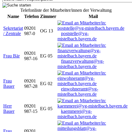
Telefonliste der Mitarbeiter/innen der Verwaltung
Name
Telefon
Zimmer
Mail
Sekretariat
09201
OG 13
/ Zentrale
987-0
poststelle@vg-
mistelbach.bayern.de
09201
Frau Bär
EG 05
987-16
finanzverwaltung@vg-
mistelbach.bayern.de
Frau
09201
EG 02
Bauer
987-28
einwohneramt@vg-
mistelbach.bayern.de
Herr
09201
EG 05
Bauer
987-15
kaemmerei@vg-
mistelbach.bayern.de
Frau
09201