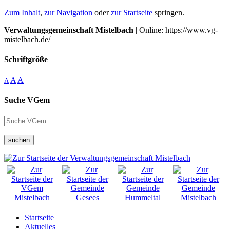
Zum Inhalt
,
zur Navigation
oder
zur Startseite
springen.
Verwaltungsgemeinschaft Mistelbach
| Online: https://www.vg-
mistelbach.de/
Schriftgröße
A
A
A
Suche VGem
suchen
Startseite
Aktuelles