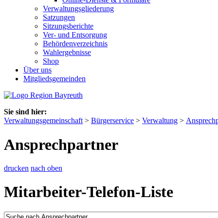
Verwaltungsgliederung
Satzungen
Sitzungsberichte
Ver- und Entsorgung
Behördenverzeichnis
Wahlergebnisse
Shop
Über uns
Mitgliedsgemeinden
Sie sind hier:
Verwaltungsgemeinschaft
>
Bürgerservice
>
Verwaltung
>
Ansprechp
Ansprechpartner
drucken
nach oben
Mitarbeiter-Telefon-Liste