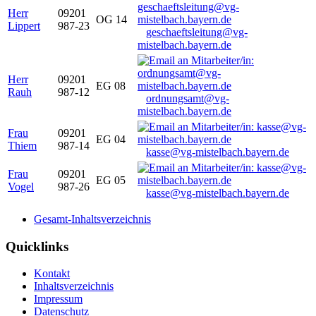
Herr
09201
OG 14
Lippert
987-23
geschaeftsleitung@vg-
mistelbach.bayern.de
Herr
09201
EG 08
Rauh
987-12
ordnungsamt@vg-
mistelbach.bayern.de
Frau
09201
EG 04
Thiem
987-14
kasse@vg-mistelbach.bayern.de
Frau
09201
EG 05
Vogel
987-26
kasse@vg-mistelbach.bayern.de
Gesamt-Inhaltsverzeichnis
Quicklinks
Kontakt
Inhaltsverzeichnis
Impressum
Datenschutz