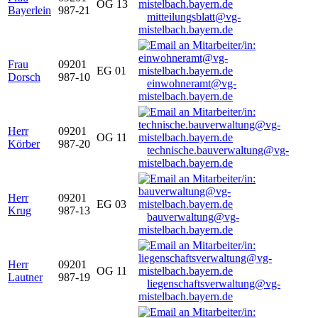
OG 13
Bayerlein
987-21
mitteilungsblatt@vg-
mistelbach.bayern.de
Frau
09201
EG 01
Dorsch
987-10
einwohneramt@vg-
mistelbach.bayern.de
Herr
09201
OG 11
Körber
987-20
technische.bauverwaltung@vg-
mistelbach.bayern.de
Herr
09201
EG 03
Krug
987-13
bauverwaltung@vg-
mistelbach.bayern.de
Herr
09201
OG 11
Lautner
987-19
liegenschaftsverwaltung@vg-
mistelbach.bayern.de