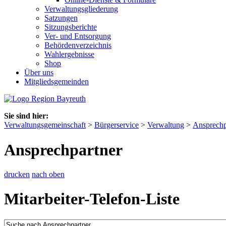
Verwaltungsgliederung
Satzungen
Sitzungsberichte
Ver- und Entsorgung
Behördenverzeichnis
Wahlergebnisse
Shop
Über uns
Mitgliedsgemeinden
Sie sind hier:
Verwaltungsgemeinschaft
>
Bürgerservice
>
Verwaltung
>
Ansprechp
Ansprechpartner
drucken
nach oben
Mitarbeiter-Telefon-Liste