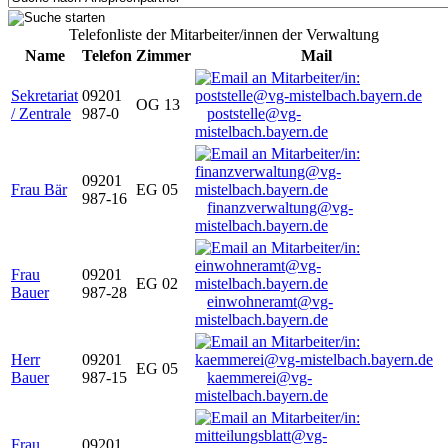
Telefonliste der Mitarbeiter/innen der Verwaltung
Name
Telefon
Zimmer
Mail
Sekretariat
09201
OG 13
/ Zentrale
987-0
poststelle@vg-
mistelbach.bayern.de
09201
Frau Bär
EG 05
987-16
finanzverwaltung@vg-
mistelbach.bayern.de
Frau
09201
EG 02
Bauer
987-28
einwohneramt@vg-
mistelbach.bayern.de
Herr
09201
EG 05
Bauer
987-15
kaemmerei@vg-
mistelbach.bayern.de
Frau
09201