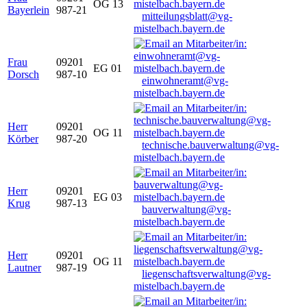
OG 13
Bayerlein
987-21
mitteilungsblatt@vg-
mistelbach.bayern.de
Frau
09201
EG 01
Dorsch
987-10
einwohneramt@vg-
mistelbach.bayern.de
Herr
09201
OG 11
Körber
987-20
technische.bauverwaltung@vg-
mistelbach.bayern.de
Herr
09201
EG 03
Krug
987-13
bauverwaltung@vg-
mistelbach.bayern.de
Herr
09201
OG 11
Lautner
987-19
liegenschaftsverwaltung@vg-
mistelbach.bayern.de