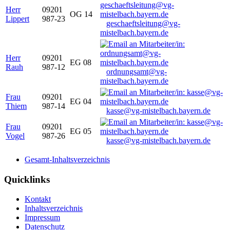
Herr
09201
OG 14
Lippert
987-23
geschaeftsleitung@vg-
mistelbach.bayern.de
Herr
09201
EG 08
Rauh
987-12
ordnungsamt@vg-
mistelbach.bayern.de
Frau
09201
EG 04
Thiem
987-14
kasse@vg-mistelbach.bayern.de
Frau
09201
EG 05
Vogel
987-26
kasse@vg-mistelbach.bayern.de
Gesamt-Inhaltsverzeichnis
Quicklinks
Kontakt
Inhaltsverzeichnis
Impressum
Datenschutz