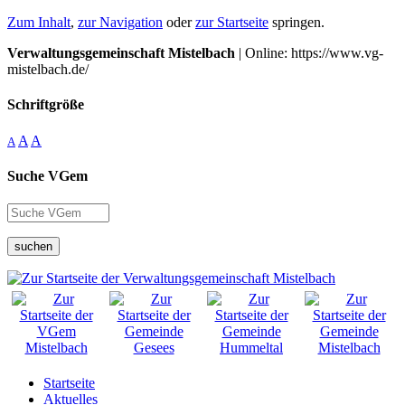
Zum Inhalt
,
zur Navigation
oder
zur Startseite
springen.
Verwaltungsgemeinschaft Mistelbach
| Online: https://www.vg-
mistelbach.de/
Schriftgröße
A
A
A
Suche VGem
suchen
Startseite
Aktuelles