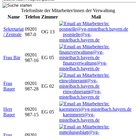
Telefonliste der Mitarbeiter/innen der Verwaltung
Name
Telefon
Zimmer
Mail
Sekretariat
09201
OG 13
/ Zentrale
987-0
poststelle@vg-
mistelbach.bayern.de
09201
Frau Bär
EG 05
987-16
finanzverwaltung@vg-
mistelbach.bayern.de
Frau
09201
EG 02
Bauer
987-28
einwohneramt@vg-
mistelbach.bayern.de
Herr
09201
EG 05
Bauer
987-15
kaemmerei@vg-
mistelbach.bayern.de
Frau
09201