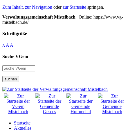
Zum Inhalt
,
zur Navigation
oder
zur Startseite
springen.
Verwaltungsgemeinschaft Mistelbach
| Online: https://www.vg-
mistelbach.de/
Schriftgröße
A
A
A
Suche VGem
suchen
Startseite
Aktuelles