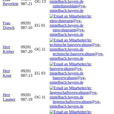
OG 13
Bayerlein
987-21
mitteilungsblatt@vg-
mistelbach.bayern.de
Frau
09201
EG 01
Dorsch
987-10
einwohneramt@vg-
mistelbach.bayern.de
Herr
09201
OG 11
Körber
987-20
technische.bauverwaltung@vg-
mistelbach.bayern.de
Herr
09201
EG 03
Krug
987-13
bauverwaltung@vg-
mistelbach.bayern.de
Herr
09201
OG 11
Lautner
987-19
liegenschaftsverwaltung@vg-
mistelbach.bayern.de