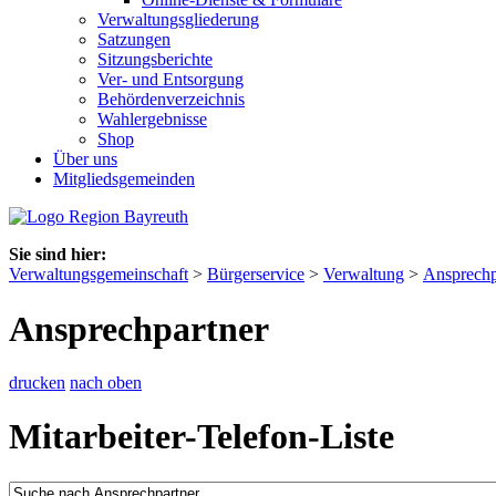
Verwaltungsgliederung
Satzungen
Sitzungsberichte
Ver- und Entsorgung
Behördenverzeichnis
Wahlergebnisse
Shop
Über uns
Mitgliedsgemeinden
Sie sind hier:
Verwaltungsgemeinschaft
>
Bürgerservice
>
Verwaltung
>
Ansprechp
Ansprechpartner
drucken
nach oben
Mitarbeiter-Telefon-Liste