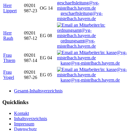
Herr
09201
OG 14
Lippert
987-23
geschaeftsleitung@vg-
mistelbach.bayern.de
Herr
09201
EG 08
Rauh
987-12
ordnungsamt@vg-
mistelbach.bayern.de
Frau
09201
EG 04
Thiem
987-14
kasse@vg-mistelbach.bayern.de
Frau
09201
EG 05
Vogel
987-26
kasse@vg-mistelbach.bayern.de
Gesamt-Inhaltsverzeichnis
Quicklinks
Kontakt
Inhaltsverzeichnis
Impressum
Datenschutz