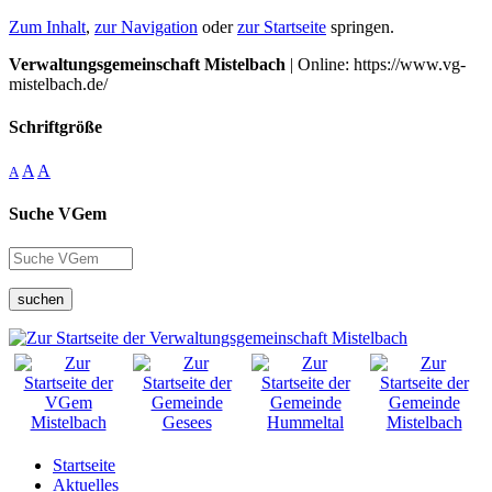
Zum Inhalt
,
zur Navigation
oder
zur Startseite
springen.
Verwaltungsgemeinschaft Mistelbach
| Online: https://www.vg-
mistelbach.de/
Schriftgröße
A
A
A
Suche VGem
suchen
Startseite
Aktuelles