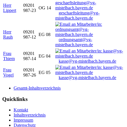
Herr
09201
OG 14
Lippert
987-23
geschaeftsleitung@vg-
mistelbach.bayern.de
Herr
09201
EG 08
Rauh
987-12
ordnungsamt@vg-
mistelbach.bayern.de
Frau
09201
EG 04
Thiem
987-14
kasse@vg-mistelbach.bayern.de
Frau
09201
EG 05
Vogel
987-26
kasse@vg-mistelbach.bayern.de
Gesamt-Inhaltsverzeichnis
Quicklinks
Kontakt
Inhaltsverzeichnis
Impressum
Datenschutz