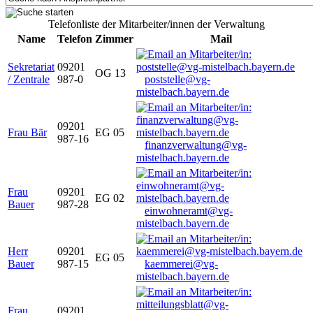
Telefonliste der Mitarbeiter/innen der Verwaltung
Name
Telefon
Zimmer
Mail
Sekretariat
09201
OG 13
/ Zentrale
987-0
poststelle@vg-
mistelbach.bayern.de
09201
Frau Bär
EG 05
987-16
finanzverwaltung@vg-
mistelbach.bayern.de
Frau
09201
EG 02
Bauer
987-28
einwohneramt@vg-
mistelbach.bayern.de
Herr
09201
EG 05
Bauer
987-15
kaemmerei@vg-
mistelbach.bayern.de
Frau
09201