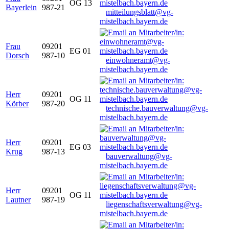
OG 13
Bayerlein
987-21
mitteilungsblatt@vg-
mistelbach.bayern.de
Frau
09201
EG 01
Dorsch
987-10
einwohneramt@vg-
mistelbach.bayern.de
Herr
09201
OG 11
Körber
987-20
technische.bauverwaltung@vg-
mistelbach.bayern.de
Herr
09201
EG 03
Krug
987-13
bauverwaltung@vg-
mistelbach.bayern.de
Herr
09201
OG 11
Lautner
987-19
liegenschaftsverwaltung@vg-
mistelbach.bayern.de