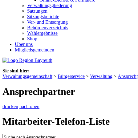
Verwaltungsgliederung
Satzungen
Sitzungsberichte
Ver- und Entsorgung
Behördenverzeichnis
Wahlergebnisse
Shop
Über uns
Mitgliedsgemeinden
Sie sind hier:
Verwaltungsgemeinschaft
>
Bürgerservice
>
Verwaltung
>
Ansprechp
Ansprechpartner
drucken
nach oben
Mitarbeiter-Telefon-Liste