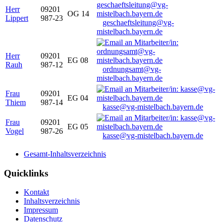
Herr
09201
OG 14
Lippert
987-23
geschaeftsleitung@vg-
mistelbach.bayern.de
Herr
09201
EG 08
Rauh
987-12
ordnungsamt@vg-
mistelbach.bayern.de
Frau
09201
EG 04
Thiem
987-14
kasse@vg-mistelbach.bayern.de
Frau
09201
EG 05
Vogel
987-26
kasse@vg-mistelbach.bayern.de
Gesamt-Inhaltsverzeichnis
Quicklinks
Kontakt
Inhaltsverzeichnis
Impressum
Datenschutz