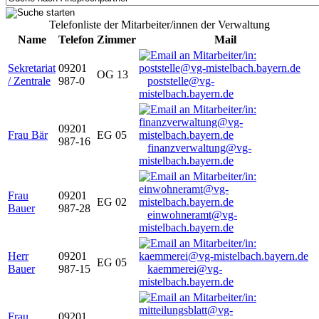
Telefonliste der Mitarbeiter/innen der Verwaltung
Name
Telefon
Zimmer
Mail
Sekretariat
09201
OG 13
/ Zentrale
987-0
poststelle@vg-
mistelbach.bayern.de
09201
Frau Bär
EG 05
987-16
finanzverwaltung@vg-
mistelbach.bayern.de
Frau
09201
EG 02
Bauer
987-28
einwohneramt@vg-
mistelbach.bayern.de
Herr
09201
EG 05
Bauer
987-15
kaemmerei@vg-
mistelbach.bayern.de
Frau
09201