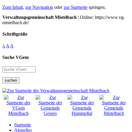
Zum Inhalt
,
zur Navigation
oder
zur Startseite
springen.
Verwaltungsgemeinschaft Mistelbach
| Online: https://www.vg-
mistelbach.de/
Schriftgröße
A
A
A
Suche VGem
suchen
Startseite
Aktuelles