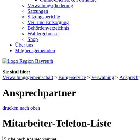
Verwaltungsgliederung
Satzungen
Sitzungsberichte
Ver- und Entsorgung
Behördenverzeichnis
Wahlergebnisse
Shop
Über uns
Mitgliedsgemeinden
Sie sind hier:
Verwaltungsgemeinschaft
>
Bürgerservice
>
Verwaltung
>
Ansprechp
Ansprechpartner
drucken
nach oben
Mitarbeiter-Telefon-Liste