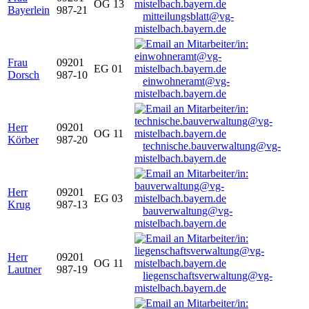
OG 13
Bayerlein
987-21
mitteilungsblatt@vg-
mistelbach.bayern.de
Frau
09201
EG 01
Dorsch
987-10
einwohneramt@vg-
mistelbach.bayern.de
Herr
09201
OG 11
Körber
987-20
technische.bauverwaltung@vg-
mistelbach.bayern.de
Herr
09201
EG 03
Krug
987-13
bauverwaltung@vg-
mistelbach.bayern.de
Herr
09201
OG 11
Lautner
987-19
liegenschaftsverwaltung@vg-
mistelbach.bayern.de