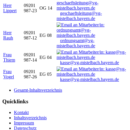
Herr
09201
OG 14
Lippert
987-23
geschaeftsleitung@vg-
mistelbach.bayern.de
Herr
09201
EG 08
Rauh
987-12
ordnungsamt@vg-
mistelbach.bayern.de
Frau
09201
EG 04
Thiem
987-14
kasse@vg-mistelbach.bayern.de
Frau
09201
EG 05
Vogel
987-26
kasse@vg-mistelbach.bayern.de
Gesamt-Inhaltsverzeichnis
Quicklinks
Kontakt
Inhaltsverzeichnis
Impressum
Datenschutz