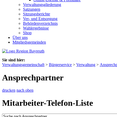
Verwaltungsgliederung
Satzungen
Sitzungsberichte
Ver- und Entsorgung
Behördenverzeichnis
Wahlergebnisse
Shop
Über uns
Mitgliedsgemeinden
Sie sind hier:
Verwaltungsgemeinschaft
>
Bürgerservice
>
Verwaltung
>
Ansprechp
Ansprechpartner
drucken
nach oben
Mitarbeiter-Telefon-Liste