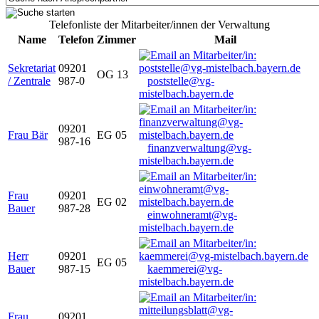
Telefonliste der Mitarbeiter/innen der Verwaltung
Name
Telefon
Zimmer
Mail
Sekretariat
09201
OG 13
/ Zentrale
987-0
poststelle@vg-
mistelbach.bayern.de
09201
Frau Bär
EG 05
987-16
finanzverwaltung@vg-
mistelbach.bayern.de
Frau
09201
EG 02
Bauer
987-28
einwohneramt@vg-
mistelbach.bayern.de
Herr
09201
EG 05
Bauer
987-15
kaemmerei@vg-
mistelbach.bayern.de
Frau
09201