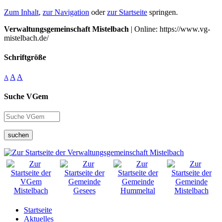
Zum Inhalt
,
zur Navigation
oder
zur Startseite
springen.
Verwaltungsgemeinschaft Mistelbach
| Online: https://www.vg-
mistelbach.de/
Schriftgröße
A
A
A
Suche VGem
suchen
Startseite
Aktuelles