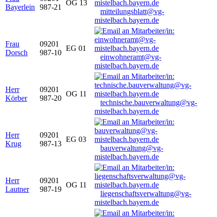
OG 13
Bayerlein
987-21
mitteilungsblatt@vg-
mistelbach.bayern.de
Frau
09201
EG 01
Dorsch
987-10
einwohneramt@vg-
mistelbach.bayern.de
Herr
09201
OG 11
Körber
987-20
technische.bauverwaltung@vg-
mistelbach.bayern.de
Herr
09201
EG 03
Krug
987-13
bauverwaltung@vg-
mistelbach.bayern.de
Herr
09201
OG 11
Lautner
987-19
liegenschaftsverwaltung@vg-
mistelbach.bayern.de