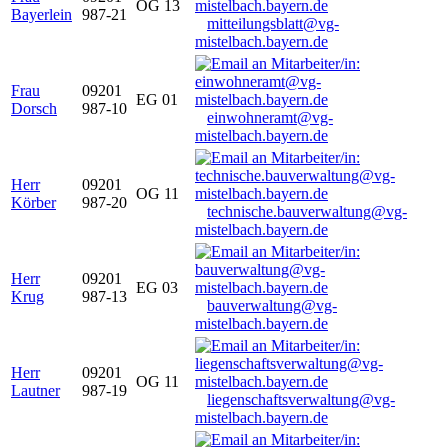
OG 13
Bayerlein
987-21
mitteilungsblatt@vg-
mistelbach.bayern.de
Frau
09201
EG 01
Dorsch
987-10
einwohneramt@vg-
mistelbach.bayern.de
Herr
09201
OG 11
Körber
987-20
technische.bauverwaltung@vg-
mistelbach.bayern.de
Herr
09201
EG 03
Krug
987-13
bauverwaltung@vg-
mistelbach.bayern.de
Herr
09201
OG 11
Lautner
987-19
liegenschaftsverwaltung@vg-
mistelbach.bayern.de