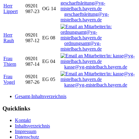
Herr
09201
OG 14
Lippert
987-23
geschaeftsleitung@vg-
mistelbach.bayern.de
Herr
09201
EG 08
Rauh
987-12
ordnungsamt@vg-
mistelbach.bayern.de
Frau
09201
EG 04
Thiem
987-14
kasse@vg-mistelbach.bayern.de
Frau
09201
EG 05
Vogel
987-26
kasse@vg-mistelbach.bayern.de
Gesamt-Inhaltsverzeichnis
Quicklinks
Kontakt
Inhaltsverzeichnis
Impressum
Datenschutz