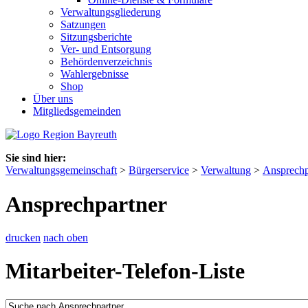
Verwaltungsgliederung
Satzungen
Sitzungsberichte
Ver- und Entsorgung
Behördenverzeichnis
Wahlergebnisse
Shop
Über uns
Mitgliedsgemeinden
Sie sind hier:
Verwaltungsgemeinschaft
>
Bürgerservice
>
Verwaltung
>
Ansprechp
Ansprechpartner
drucken
nach oben
Mitarbeiter-Telefon-Liste