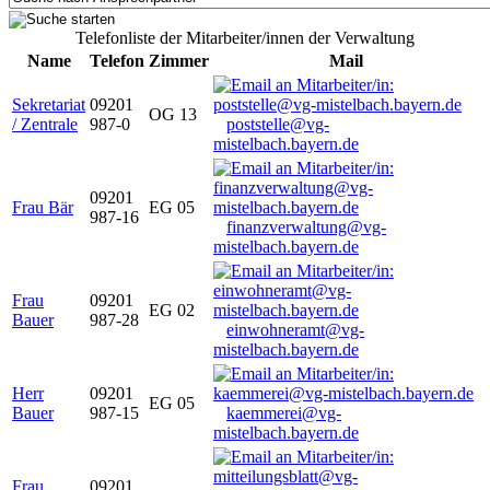
Telefonliste der Mitarbeiter/innen der Verwaltung
Name
Telefon
Zimmer
Mail
Sekretariat
09201
OG 13
/ Zentrale
987-0
poststelle@vg-
mistelbach.bayern.de
09201
Frau Bär
EG 05
987-16
finanzverwaltung@vg-
mistelbach.bayern.de
Frau
09201
EG 02
Bauer
987-28
einwohneramt@vg-
mistelbach.bayern.de
Herr
09201
EG 05
Bauer
987-15
kaemmerei@vg-
mistelbach.bayern.de
Frau
09201