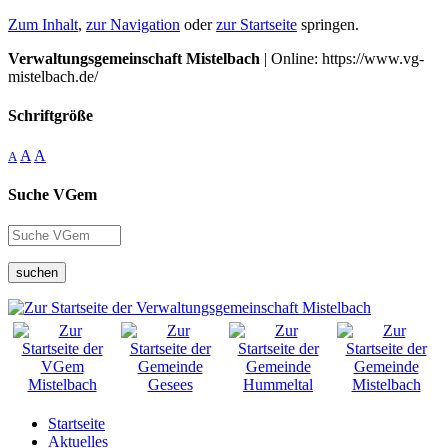
Zum Inhalt
,
zur Navigation
oder
zur Startseite
springen.
Verwaltungsgemeinschaft Mistelbach
| Online: https://www.vg-
mistelbach.de/
Schriftgröße
A
A
A
Suche VGem
suchen
Startseite
Aktuelles