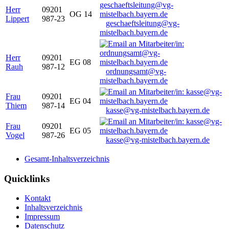
Herr
09201
OG 14
Lippert
987-23
geschaeftsleitung@vg-
mistelbach.bayern.de
Herr
09201
EG 08
Rauh
987-12
ordnungsamt@vg-
mistelbach.bayern.de
Frau
09201
EG 04
Thiem
987-14
kasse@vg-mistelbach.bayern.de
Frau
09201
EG 05
Vogel
987-26
kasse@vg-mistelbach.bayern.de
Gesamt-Inhaltsverzeichnis
Quicklinks
Kontakt
Inhaltsverzeichnis
Impressum
Datenschutz