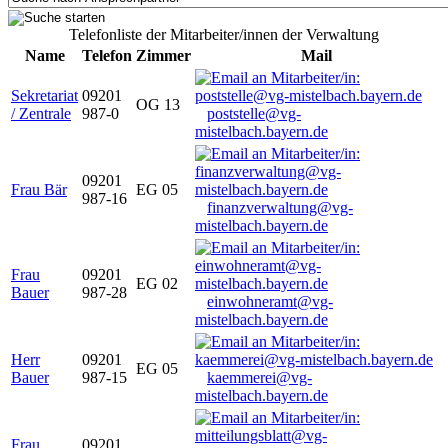
Telefonliste der Mitarbeiter/innen der Verwaltung
Name
Telefon
Zimmer
Mail
Sekretariat
09201
OG 13
/ Zentrale
987-0
poststelle@vg-
mistelbach.bayern.de
09201
Frau Bär
EG 05
987-16
finanzverwaltung@vg-
mistelbach.bayern.de
Frau
09201
EG 02
Bauer
987-28
einwohneramt@vg-
mistelbach.bayern.de
Herr
09201
EG 05
Bauer
987-15
kaemmerei@vg-
mistelbach.bayern.de
Frau
09201