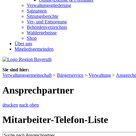
Verwaltungsgliederung
Satzungen
Sitzungsberichte
Ver- und Entsorgung
Behördenverzeichnis
Wahlergebnisse
Shop
Über uns
Mitgliedsgemeinden
Sie sind hier:
Verwaltungsgemeinschaft
>
Bürgerservice
>
Verwaltung
>
Ansprechp
Ansprechpartner
drucken
nach oben
Mitarbeiter-Telefon-Liste