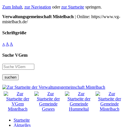
Zum Inhalt
,
zur Navigation
oder
zur Startseite
springen.
Verwaltungsgemeinschaft Mistelbach
| Online: https://www.vg-
mistelbach.de/
Schriftgröße
A
A
A
Suche VGem
suchen
Startseite
Aktuelles