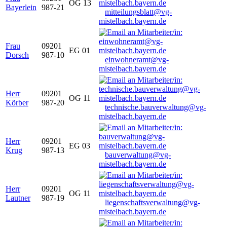
OG 13
Bayerlein
987-21
mitteilungsblatt@vg-
mistelbach.bayern.de
Frau
09201
EG 01
Dorsch
987-10
einwohneramt@vg-
mistelbach.bayern.de
Herr
09201
OG 11
Körber
987-20
technische.bauverwaltung@vg-
mistelbach.bayern.de
Herr
09201
EG 03
Krug
987-13
bauverwaltung@vg-
mistelbach.bayern.de
Herr
09201
OG 11
Lautner
987-19
liegenschaftsverwaltung@vg-
mistelbach.bayern.de