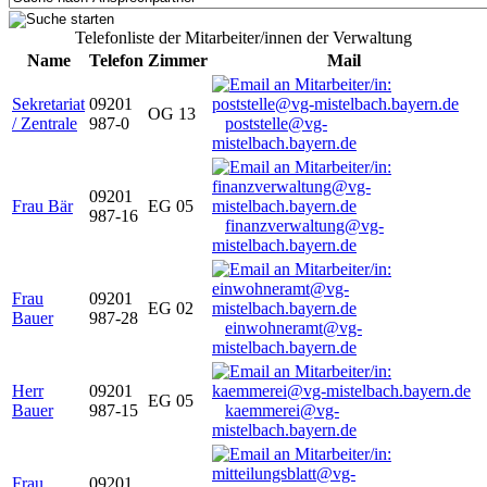
Telefonliste der Mitarbeiter/innen der Verwaltung
Name
Telefon
Zimmer
Mail
Sekretariat
09201
OG 13
/ Zentrale
987-0
poststelle@vg-
mistelbach.bayern.de
09201
Frau Bär
EG 05
987-16
finanzverwaltung@vg-
mistelbach.bayern.de
Frau
09201
EG 02
Bauer
987-28
einwohneramt@vg-
mistelbach.bayern.de
Herr
09201
EG 05
Bauer
987-15
kaemmerei@vg-
mistelbach.bayern.de
Frau
09201