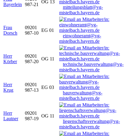
OG 13
Bayerlein
987-21
mitteilungsblatt@vg-
mistelbach.bayern.de
Frau
09201
EG 01
Dorsch
987-10
einwohneramt@vg-
mistelbach.bayern.de
Herr
09201
OG 11
Körber
987-20
technische.bauverwaltung@vg-
mistelbach.bayern.de
Herr
09201
EG 03
Krug
987-13
bauverwaltung@vg-
mistelbach.bayern.de
Herr
09201
OG 11
Lautner
987-19
liegenschaftsverwaltung@vg-
mistelbach.bayern.de