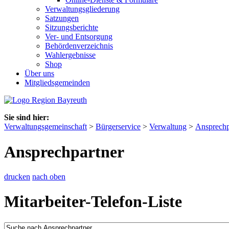
Verwaltungsgliederung
Satzungen
Sitzungsberichte
Ver- und Entsorgung
Behördenverzeichnis
Wahlergebnisse
Shop
Über uns
Mitgliedsgemeinden
Sie sind hier:
Verwaltungsgemeinschaft
>
Bürgerservice
>
Verwaltung
>
Ansprechp
Ansprechpartner
drucken
nach oben
Mitarbeiter-Telefon-Liste