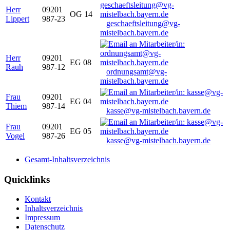
Herr
09201
OG 14
Lippert
987-23
geschaeftsleitung@vg-
mistelbach.bayern.de
Herr
09201
EG 08
Rauh
987-12
ordnungsamt@vg-
mistelbach.bayern.de
Frau
09201
EG 04
Thiem
987-14
kasse@vg-mistelbach.bayern.de
Frau
09201
EG 05
Vogel
987-26
kasse@vg-mistelbach.bayern.de
Gesamt-Inhaltsverzeichnis
Quicklinks
Kontakt
Inhaltsverzeichnis
Impressum
Datenschutz