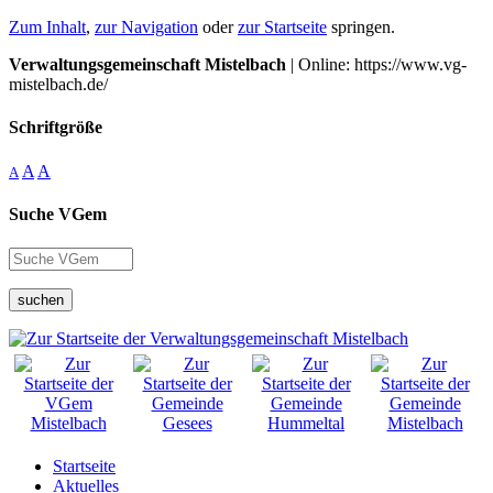
Zum Inhalt
,
zur Navigation
oder
zur Startseite
springen.
Verwaltungsgemeinschaft Mistelbach
| Online: https://www.vg-
mistelbach.de/
Schriftgröße
A
A
A
Suche VGem
suchen
Startseite
Aktuelles