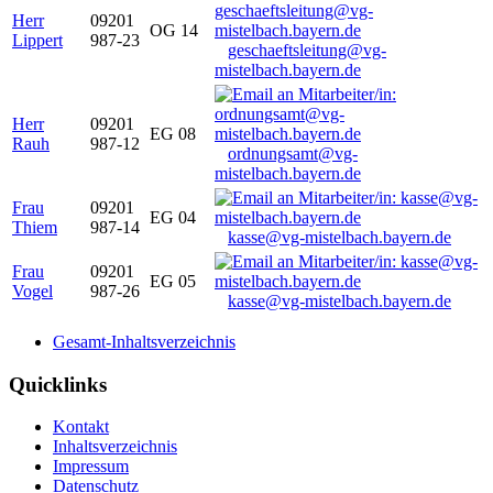
Herr
09201
OG 14
Lippert
987-23
geschaeftsleitung@vg-
mistelbach.bayern.de
Herr
09201
EG 08
Rauh
987-12
ordnungsamt@vg-
mistelbach.bayern.de
Frau
09201
EG 04
Thiem
987-14
kasse@vg-mistelbach.bayern.de
Frau
09201
EG 05
Vogel
987-26
kasse@vg-mistelbach.bayern.de
Gesamt-Inhaltsverzeichnis
Quicklinks
Kontakt
Inhaltsverzeichnis
Impressum
Datenschutz