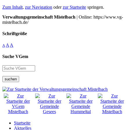
Zum Inhalt
,
zur Navigation
oder
zur Startseite
springen.
Verwaltungsgemeinschaft Mistelbach
| Online: https://www.vg-
mistelbach.de/
Schriftgröße
A
A
A
Suche VGem
suchen
Startseite
Aktuelles