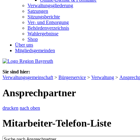
Verwaltungsgliederung
Satzungen
Sitzungsberichte
Ver- und Entsorgung
Behördenverzeichnis
Wahlergebnisse
Shop
Über uns
Mitgliedsgemeinden
Sie sind hier:
Verwaltungsgemeinschaft
>
Bürgerservice
>
Verwaltung
>
Ansprechp
Ansprechpartner
drucken
nach oben
Mitarbeiter-Telefon-Liste