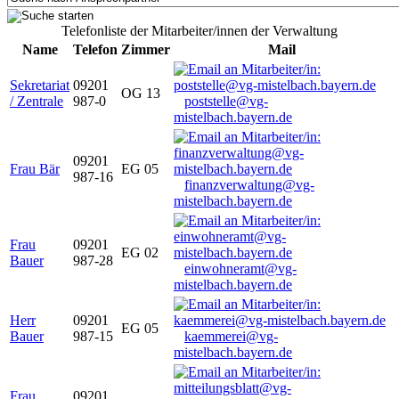
Telefonliste der Mitarbeiter/innen der Verwaltung
Name
Telefon
Zimmer
Mail
Sekretariat
09201
OG 13
/ Zentrale
987-0
poststelle@vg-
mistelbach.bayern.de
09201
Frau Bär
EG 05
987-16
finanzverwaltung@vg-
mistelbach.bayern.de
Frau
09201
EG 02
Bauer
987-28
einwohneramt@vg-
mistelbach.bayern.de
Herr
09201
EG 05
Bauer
987-15
kaemmerei@vg-
mistelbach.bayern.de
Frau
09201