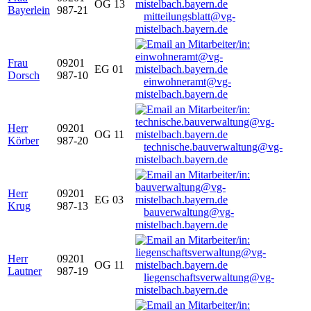
OG 13
Bayerlein
987-21
mitteilungsblatt@vg-
mistelbach.bayern.de
Frau
09201
EG 01
Dorsch
987-10
einwohneramt@vg-
mistelbach.bayern.de
Herr
09201
OG 11
Körber
987-20
technische.bauverwaltung@vg-
mistelbach.bayern.de
Herr
09201
EG 03
Krug
987-13
bauverwaltung@vg-
mistelbach.bayern.de
Herr
09201
OG 11
Lautner
987-19
liegenschaftsverwaltung@vg-
mistelbach.bayern.de