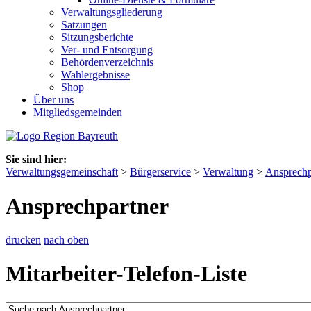
Verwaltungsgliederung
Satzungen
Sitzungsberichte
Ver- und Entsorgung
Behördenverzeichnis
Wahlergebnisse
Shop
Über uns
Mitgliedsgemeinden
Sie sind hier:
Verwaltungsgemeinschaft
>
Bürgerservice
>
Verwaltung
>
Ansprechp
Ansprechpartner
drucken
nach oben
Mitarbeiter-Telefon-Liste