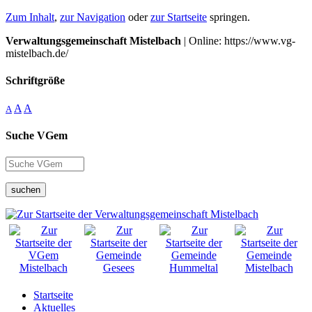
Zum Inhalt
,
zur Navigation
oder
zur Startseite
springen.
Verwaltungsgemeinschaft Mistelbach
| Online: https://www.vg-
mistelbach.de/
Schriftgröße
A
A
A
Suche VGem
suchen
Startseite
Aktuelles