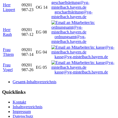
Herr
09201
OG 14
Lippert
987-23
geschaeftsleitung@vg-
mistelbach.bayern.de
Herr
09201
EG 08
Rauh
987-12
ordnungsamt@vg-
mistelbach.bayern.de
Frau
09201
EG 04
Thiem
987-14
kasse@vg-mistelbach.bayern.de
Frau
09201
EG 05
Vogel
987-26
kasse@vg-mistelbach.bayern.de
Gesamt-Inhaltsverzeichnis
Quicklinks
Kontakt
Inhaltsverzeichnis
Impressum
Datenschutz