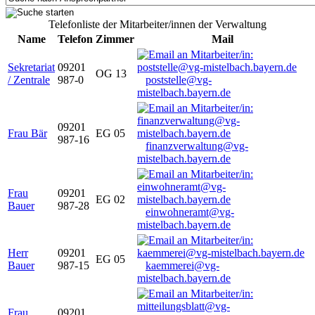
Telefonliste der Mitarbeiter/innen der Verwaltung
Name
Telefon
Zimmer
Mail
Sekretariat
09201
OG 13
/ Zentrale
987-0
poststelle@vg-
mistelbach.bayern.de
09201
Frau Bär
EG 05
987-16
finanzverwaltung@vg-
mistelbach.bayern.de
Frau
09201
EG 02
Bauer
987-28
einwohneramt@vg-
mistelbach.bayern.de
Herr
09201
EG 05
Bauer
987-15
kaemmerei@vg-
mistelbach.bayern.de
Frau
09201