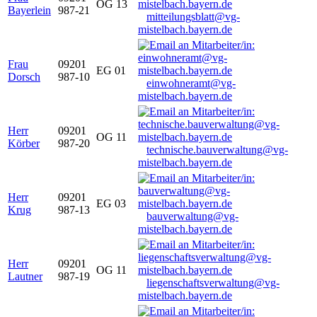
OG 13
Bayerlein
987-21
mitteilungsblatt@vg-
mistelbach.bayern.de
Frau
09201
EG 01
Dorsch
987-10
einwohneramt@vg-
mistelbach.bayern.de
Herr
09201
OG 11
Körber
987-20
technische.bauverwaltung@vg-
mistelbach.bayern.de
Herr
09201
EG 03
Krug
987-13
bauverwaltung@vg-
mistelbach.bayern.de
Herr
09201
OG 11
Lautner
987-19
liegenschaftsverwaltung@vg-
mistelbach.bayern.de