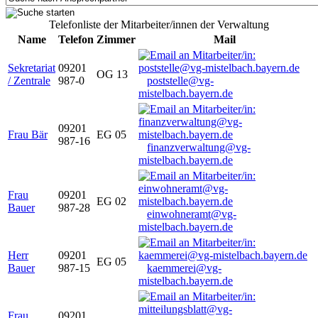
Telefonliste der Mitarbeiter/innen der Verwaltung
Name
Telefon
Zimmer
Mail
Sekretariat
09201
OG 13
/ Zentrale
987-0
poststelle@vg-
mistelbach.bayern.de
09201
Frau Bär
EG 05
987-16
finanzverwaltung@vg-
mistelbach.bayern.de
Frau
09201
EG 02
Bauer
987-28
einwohneramt@vg-
mistelbach.bayern.de
Herr
09201
EG 05
Bauer
987-15
kaemmerei@vg-
mistelbach.bayern.de
Frau
09201