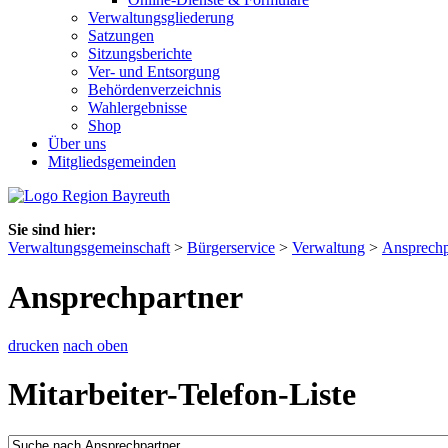
Verwaltungsgliederung
Satzungen
Sitzungsberichte
Ver- und Entsorgung
Behördenverzeichnis
Wahlergebnisse
Shop
Über uns
Mitgliedsgemeinden
Sie sind hier:
Verwaltungsgemeinschaft
>
Bürgerservice
>
Verwaltung
>
Ansprechp
Ansprechpartner
drucken
nach oben
Mitarbeiter-Telefon-Liste