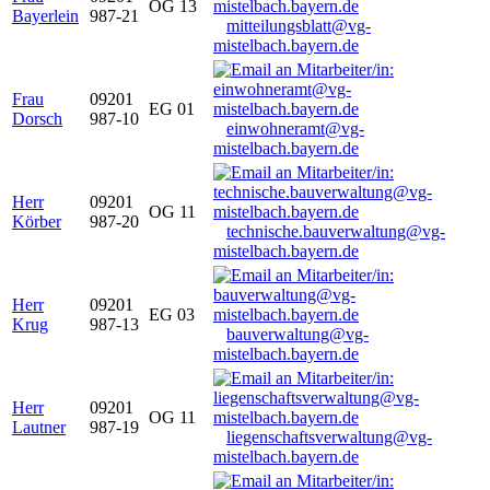
OG 13
Bayerlein
987-21
mitteilungsblatt@vg-
mistelbach.bayern.de
Frau
09201
EG 01
Dorsch
987-10
einwohneramt@vg-
mistelbach.bayern.de
Herr
09201
OG 11
Körber
987-20
technische.bauverwaltung@vg-
mistelbach.bayern.de
Herr
09201
EG 03
Krug
987-13
bauverwaltung@vg-
mistelbach.bayern.de
Herr
09201
OG 11
Lautner
987-19
liegenschaftsverwaltung@vg-
mistelbach.bayern.de