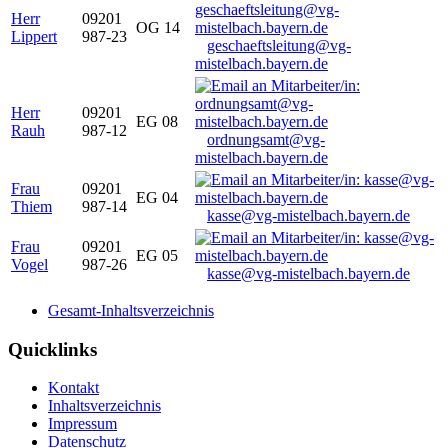
Herr
09201
OG 14
Lippert
987-23
geschaeftsleitung@vg-
mistelbach.bayern.de
Herr
09201
EG 08
Rauh
987-12
ordnungsamt@vg-
mistelbach.bayern.de
Frau
09201
EG 04
Thiem
987-14
kasse@vg-mistelbach.bayern.de
Frau
09201
EG 05
Vogel
987-26
kasse@vg-mistelbach.bayern.de
Gesamt-Inhaltsverzeichnis
Quicklinks
Kontakt
Inhaltsverzeichnis
Impressum
Datenschutz