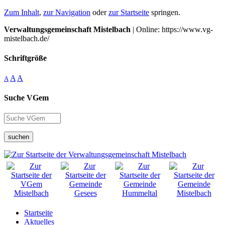
Zum Inhalt
,
zur Navigation
oder
zur Startseite
springen.
Verwaltungsgemeinschaft Mistelbach
| Online: https://www.vg-
mistelbach.de/
Schriftgröße
A
A
A
Suche VGem
suchen
Startseite
Aktuelles